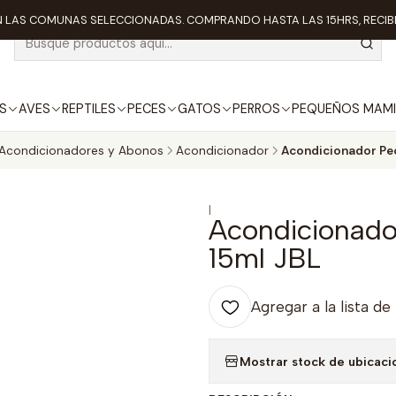
 LAS COMUNAS SELECCIONADAS. COMPRANDO HASTA LAS 15HRS, RECIBE
S
AVES
REPTILES
PECES
GATOS
PERROS
PEQUEÑOS MAMI
Acondicionadores y Abonos
Acondicionador
Acondicionador Pec
|
Acondicionado
15ml JBL
Agregar a la lista de
Mostrar stock de ubicaci