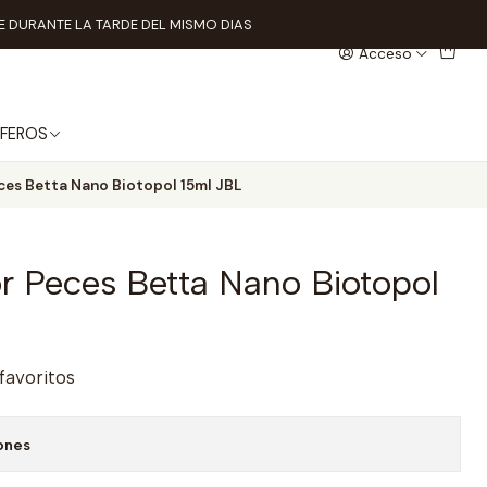
 DURANTE LA TARDE DEL MISMO DIAS
Acceso
FEROS
es Betta Nano Biotopol 15ml JBL
r Peces Betta Nano Biotopol
 favoritos
ones