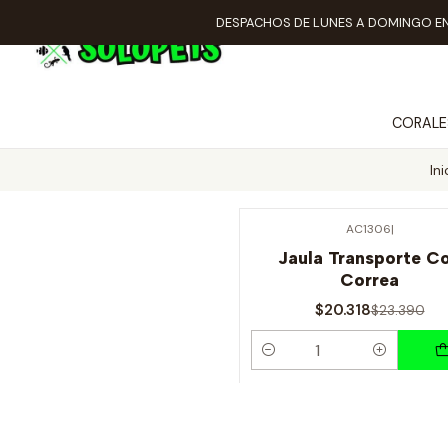
DESPACHOS DE LUNES A DOMINGO EN
CORALE
Ini
AC1306
|
-13% OFF
Jaula Transporte C
Correa
$20.318
$23.390
Cantidad