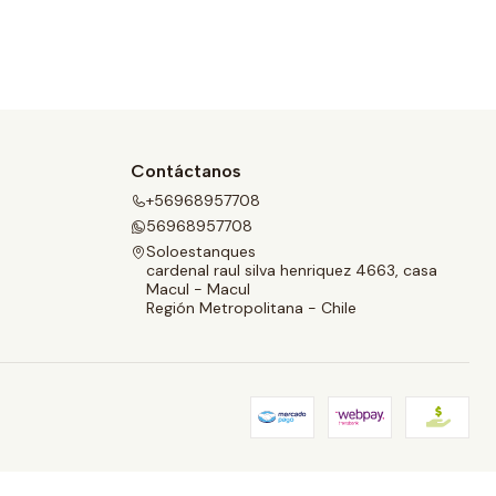
Contáctanos
+56968957708
56968957708
Soloestanques
cardenal raul silva henriquez 4663, casa
Macul - Macul
Región Metropolitana - Chile