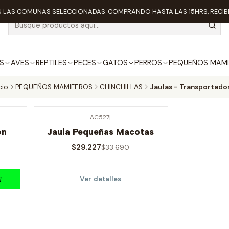
 LAS COMUNAS SELECCIONADAS. COMPRANDO HASTA LAS 15HRS, RECIBE
S
AVES
REPTILES
PECES
GATOS
PERROS
PEQUEÑOS MAMI
cio
PEQUEÑOS MAMIFEROS
CHINCHILLAS
Jaulas - Transportado
AC527
|
-13% OFF
on
Jaula Pequeñas Macotas
Agotado
$29.227
$33.690
Ver detalles