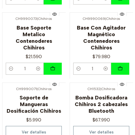
Cantidad
Cantidad
CH9990073
|
Chihiros
CH9990069
|
Chihiros
Base Soporte
Base Con Agitador
Metalico
Magnético
Contenoderes
Contenedores
Chihiros
Chihiros
$21.590
$79.980
Cantidad
Cantidad
CH9990071
|
Chihiros
CH1532
|
Chihiros
Agotado
Agotado
Soporte de
Bomba Dosificadora
Mangueras
Chihiros 2 cabezales
Dosificación Chihiros
Bluetooth
$5.990
$67.990
Ver detalles
Ver detalles