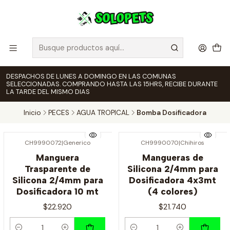
DESPACHOS DE LUNES A DOMINGO EN LAS COMUNAS
SELECCIONADAS. COMPRANDO HASTA LAS 15HRS, RECIBE DURANTE
LA TARDE DEL MISMO DIAS
Inicio
PECES
AGUA TROPICAL
Bomba Dosificadora
CH9990072
|
Generico
CH9990070
|
Chihiros
Manguera
Mangueras de
Trasparente de
Silicona 2/4mm para
Silicona 2/4mm para
Dosificadora 4x3mt
Dosificadora 10 mt
(4 colores)
$22.920
$21.740