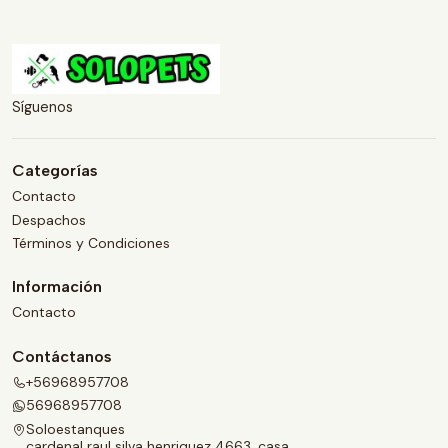
Síguenos
Categorías
Contacto
Despachos
Términos y Condiciones
Información
Contacto
Contáctanos
+56968957708
56968957708
Soloestanques
cardenal raul silva henriquez 4663, casa