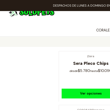
DESPACHOS DE LUNES A DOMINGO EN
CORALE
|
Sera
Sera Pleco Chips
$5.780
$10.09
desde
hasta
Ver opciones
C090543
|
Porpoise