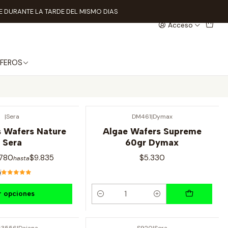
 DURANTE LA TARDE DEL MISMO DIAS
Acceso
FEROS
|
Sera
DM461
|
Dymax
s Wafers Nature
Algae Wafers Supreme
Sera
60gr Dymax
.780
$9.835
$5.330
hasta
0
r opciones
Cantidad
53556
|
Dajana
S920
|
Sera