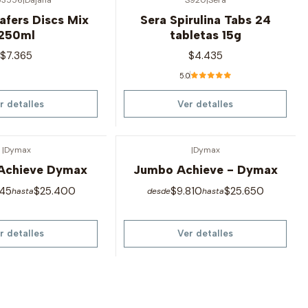
Agotado
afers Discs Mix
Sera Spirulina Tabs 24
250ml
tabletas 15g
$7.365
$4.435
5.0
r detalles
Ver detalles
|
Dymax
|
Dymax
Agotado
Achieve Dymax
Jumbo Achieve - Dymax
145
$25.400
$9.810
$25.650
hasta
desde
hasta
r detalles
Ver detalles