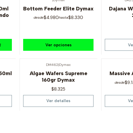
Agotado
0ml
Bottom Feeder Elite Dymax
Dajana W
ondo
$4.980
$8.330
desde
hasta
Ver opciones
Ve
DM462
|
Dymax
Agotado
Agotado
250ml
Algae Wafers Supreme
Massive 
160gr Dymax
$9.
desde
$8.325
Ver detalles
Ve