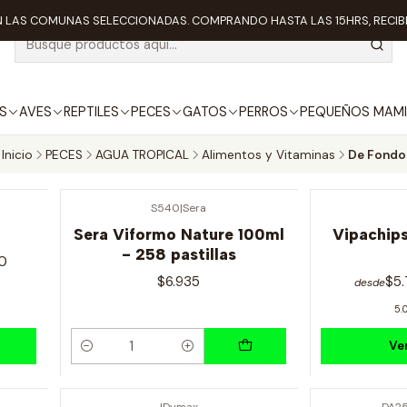
 LAS COMUNAS SELECCIONADAS. COMPRANDO HASTA LAS 15HRS, RECIBE
S
AVES
REPTILES
PECES
GATOS
PERROS
PEQUEÑOS MAMI
Inicio
PECES
AGUA TROPICAL
Alimentos y Vitaminas
De Fondo
S540
|
Sera
Sera Viformo Nature 100ml
Vipachip
- 258 pastillas
0
$6.935
$5
desde
5.
Ve
Cantidad
|
Dymax
DA2