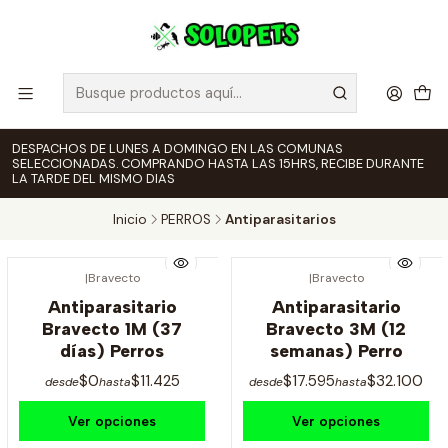
DESPACHOS DE LUNES A DOMINGO EN LAS COMUNAS
SELECCIONADAS. COMPRANDO HASTA LAS 15HRS, RECIBE DURANTE
LA TARDE DEL MISMO DIAS
Inicio
PERROS
Antiparasitarios
|
Bravecto
|
Bravecto
Antiparasitario
Antiparasitario
Bravecto 1M (37
Bravecto 3M (12
días) Perros
semanas) Perro
$0
$11.425
$17.595
$32.100
desde
hasta
desde
hasta
Ver opciones
Ver opciones