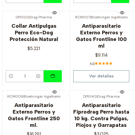
Cantidad
Cantidad
DPI020
|
Drag Pharma
RCM007
|
Boehringer Ingelheim
Agotado
Collar Antipulgas
Antiparasitario
Perro Eco-Dog
Externo Perros y
Protección Natural
Gatos Frontline 100
ml
$5.221
$9.114
5.0
Ver detalles
Cantidad
RCM008
|
Boehringer Ingelheim
DPI040
|
Drag Pharma
Agotado
Agotado
Antiparasitario
Antiparasitario
Externo Perros y
Fiprodrag Perro hasta
Gatos Frontline 250
10 kg. Contra Pulgas,
ml.
Piojos y Garrapatas
$16.291
$3.025