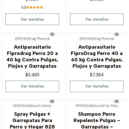
5.0
Ver detalles
Ver detalles
DPI042
|
Drag Pharma
DPI043
|
Drag Pharma
Agotado
Agotado
Antiparasitario
Antiparasitario
Fiprodrag Perro 20 a
FiproDrag Perro 40 a
40 kg Contra Pulgas,
60 kg Contra Pulgas,
Piojos y Garrapatas
Piojos y Garrapatas
$5.485
$7.384
Ver detalles
Ver detalles
SH87042
|
Skout's Honor
NFP9361
|
Naturale for Pets
Agotado
Agotado
Spray Pulgas +
Shampoo Perro
Garrapatas Para
Repelente Pulgas -
Perro y Hogar 828
Garrapatas -