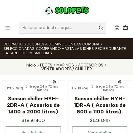
DESPACHOS DE LUNES A DOMINGO EN LAS COMUNAS
SELECCIONADAS. COMPRANDO HASTA LAS 15HRS, RECIBE DURANTE
LA TARDE DEL MISMO DIAS
Inicio
PECES
MARINOS
ACCESORIOS
VENTILADORES / CHILLER
Entrega 24 a 72 hrs
Entrega 24 a 72 hrs
HYH2DRC
|
HYH1DRA
|
Habiles
Habiles
Agotado
Agotado
Sunsun chiller HYH-
Sunsun chiller HYH-
2DR-A ( Acuarios de
1DR-A ( Acuarios de
1400 a 2000 litros)
800 a 1100 litros).
$1.856.400
$1.461.915
Ver detalles
Ver detalles