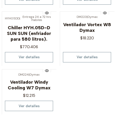
Entrega 24 a 72 hrs
DM223
|
Dymax
HYH05DD
|
Habiles
Agotado
Agotado
Ventilador Vortex W8
Chiller HYH.05D-D
Dymax
SUN SUN (enfriador
$18.220
para 580 litros).
$770.406
Ver detalles
Ver detalles
DM224
|
Dymax
Agotado
Ventilador Windy
Cooling W7 Dymax
$12.215
Ver detalles