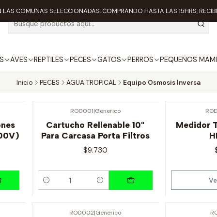
 LAS COMUNAS SELECCIONADAS. COMPRANDO HASTA LAS 15HRS, RECIBE
S
AVES
REPTILES
PECES
GATOS
PERROS
PEQUEÑOS MAMI
Inicio
PECES
AGUA TROPICAL
Equipo Osmosis Inversa
RO0001
|
Generico
ROD
Agotado
ones
Cartucho Rellenable 10"
Medidor T
00V)
Para Carcasa Porta Filtros
H
$9.730
Ve
Cantidad
RO0002
|
Generico
R