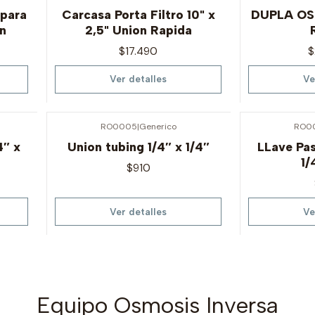
Agotado
Agotado
 para
Carcasa Porta Filtro 10" x
DUPLA OS
on
2,5" Union Rapida
$17.490
$
Ver detalles
Ve
RO0005
|
Generico
RO0
Agotado
Agotado
4″ x
Union tubing 1/4″ x 1/4″
LLave Pa
1/
$910
Ver detalles
Ve
Equipo Osmosis Inversa