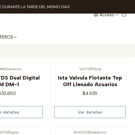
 DURANTE LA TARDE DEL MISMO DIAS
Acceso
FEROS
M1
|
Generico
V/VTOFF
|
Ista
Agotado
DS Dual Digital
Ista Valvula Flotante Top
M DM-1
Off Llenado Acuarios
$32.650
$4.935
r detalles
Ver detalles
O270
|
Dupla
RO0003
|
Generico