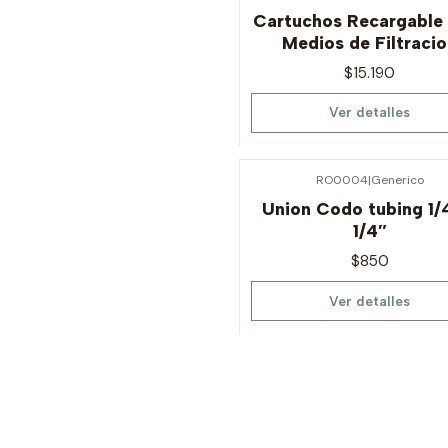
Agotado
Cartuchos Recargable
Medios de Filtraci
$15.190
Ver detalles
RO0004
|
Generico
Agotado
Union Codo tubing 1/
1/4″
$850
Ver detalles