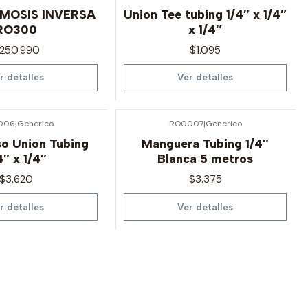
Agotado
MOSIS INVERSA
Union Tee tubing 1/4″ x 1/4″
RO300
x 1/4″
250.990
$1.095
r detalles
Ver detalles
006
|
Generico
RO0007
|
Generico
Agotado
so Union Tubing
Manguera Tubing 1/4″
4″ x 1/4″
Blanca 5 metros
$3.620
$3.375
r detalles
Ver detalles