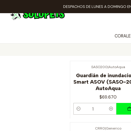
DESPACHOS DE LUNES A DOMINGO EN
CORALE
SASO200
|
AutoAqua
Guardián de inundaci
Smart ASOV (SASO-2
AutoAqua
$69.670
Cantidad
CRR0
|
Generico