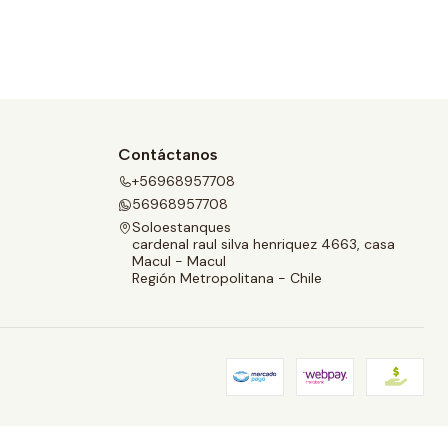
Contáctanos
+56968957708
56968957708
Soloestanques
cardenal raul silva henriquez 4663, casa
Macul - Macul
Región Metropolitana - Chile