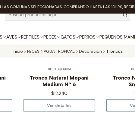
 LAS COMUNAS SELECCIONADAS. COMPRANDO HASTA LAS 15HRS, RECIBE
S
AVES
REPTILES
PECES
GATOS
PERROS
PEQUEÑOS MAMI
Inicio
PECES
AGUA TROPICAL
Decoración
Troncos
11818-6
|
Fluval
11
Agotado
Agotado
ani
Tronco Natural Mopani
Tronco 
Medium N° 6
Sm
$12.240
Ver detalles
Ve