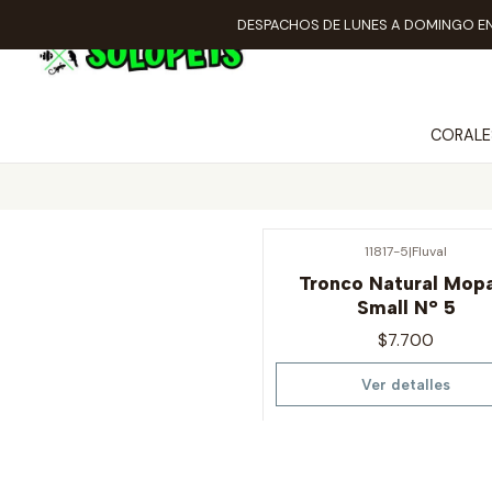
DESPACHOS DE LUNES A DOMINGO EN
CORALE
11817-5
|
Fluval
Agotado
Tronco Natural Mop
Small N° 5
$7.700
Ver detalles