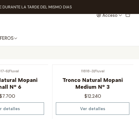
 DURANTE LA TARDE DEL MISMO DIAS
Acceso
FEROS
817-6
|
Fluval
11818-3
|
Fluval
Agotado
Natural Mopani
Tronco Natural Mopani
all N° 6
Medium N° 3
$7.700
$12.240
r detalles
Ver detalles