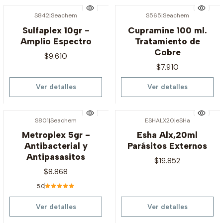
S842
|
Seachem
S565
|
Seachem
Agotado
Agotado
Sulfaplex 10gr -
Cupramine 100 ml.
Amplio Espectro
Tratamiento de
Cobre
$9.610
$7.910
Ver detalles
Ver detalles
S801
|
Seachem
ESHALX20
|
eSHa
Agotado
Agotado
Metroplex 5gr -
Esha Alx,20ml
Antibacterial y
Parásitos Externos
Antipasasitos
$19.852
$8.868
5.0
Ver detalles
Ver detalles