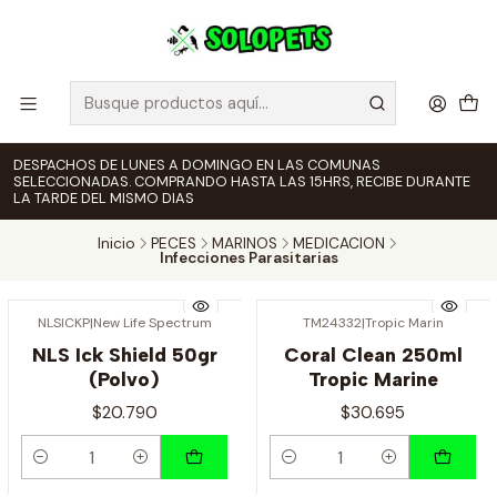
DESPACHOS DE LUNES A DOMINGO EN LAS COMUNAS
SELECCIONADAS. COMPRANDO HASTA LAS 15HRS, RECIBE DURANTE
LA TARDE DEL MISMO DIAS
Inicio
PECES
MARINOS
MEDICACION
Infecciones Parasitarias
NLSICKP
|
New Life Spectrum
TM24332
|
Tropic Marin
NLS Ick Shield 50gr
Coral Clean 250ml
(Polvo)
Tropic Marine
$20.790
$30.695
Cantidad
Cantidad