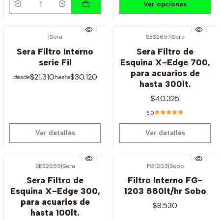
Ver opciones
Cantidad
|
Sera
SE32657
|
Sera
Agotado
Agotado
Sera Filtro Interno
Sera Filtro de
serie Fil
Esquina X-Edge 700,
para acuarios de
$21.310
$30.120
desde
hasta
hasta 300lt.
$40.325
5.0
Ver detalles
Ver detalles
SE32655
|
Sera
FG1203
|
Sobo
Agotado
Agotado
Sera Filtro de
Filtro Interno FG-
Esquina X-Edge 300,
1203 880lt/hr Sobo
para acuarios de
$8.530
hasta 100lt.