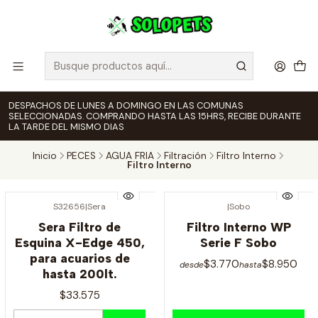
DESPACHOS DE LUNES A DOMINGO EN LAS COMUNAS
SELECCIONADAS. COMPRANDO HASTA LAS 15HRS, RECIBE DURANTE
LA TARDE DEL MISMO DIAS
Inicio
PECES
AGUA FRIA
Filtración
Filtro Interno
Filtro Interno
S32656
|
Sera
|
Sobo
Sera Filtro de
Filtro Interno WP
Esquina X-Edge 450,
Serie F Sobo
para acuarios de
$3.770
$8.950
desde
hasta
hasta 200lt.
$33.575