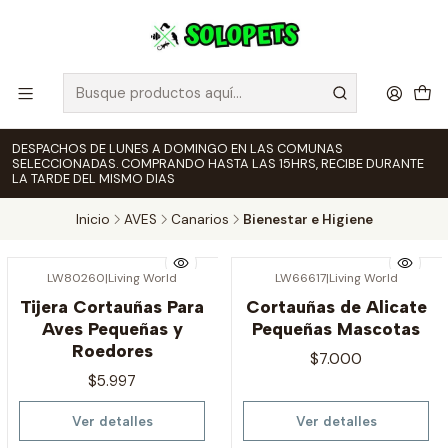
DESPACHOS DE LUNES A DOMINGO EN LAS COMUNAS
SELECCIONADAS. COMPRANDO HASTA LAS 15HRS, RECIBE DURANTE
LA TARDE DEL MISMO DIAS
Inicio
AVES
Canarios
Bienestar e Higiene
LW80260
|
Living World
LW66617
|
Living World
Agotado
Agotado
Tijera Cortauñas Para
Cortauñas de Alicate
Aves Pequeñas y
Pequeñas Mascotas
Roedores
$7.000
$5.997
Ver detalles
Ver detalles