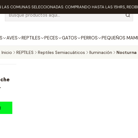
 LAS COMUNAS SELECCIONADAS. COMPRANDO HASTA LAS 15HRS, RECIBE
S
AVES
REPTILES
PECES
GATOS
PERROS
PEQUEÑOS MAMI
Inicio
REPTILES
Reptiles Semiacuáticos
Iluminación
Nocturna
oche
.