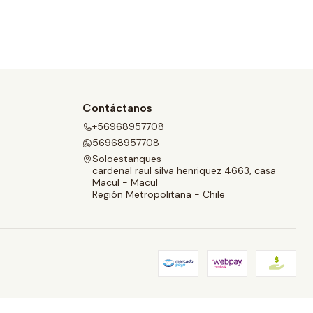
Contáctanos
+56968957708
56968957708
Soloestanques
cardenal raul silva henriquez 4663, casa
Macul - Macul
Región Metropolitana - Chile