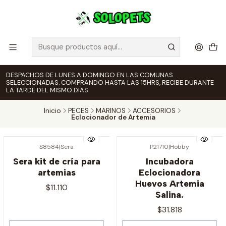
DESPACHOS DE LUNES A DOMINGO EN LAS COMUNAS
SELECCIONADAS. COMPRANDO HASTA LAS 15HRS, RECIBE DURANTE
LA TARDE DEL MISMO DIAS
Inicio
PECES
MARINOS
ACCESORIOS
Eclocionador de Artemia
S8584
|
Sera
P21710
|
Hobby
Agotado
Agotado
Sera kit de cría para
Incubadora
artemias
Eclocionadora
Huevos Artemia
$11.110
Salina.
$31.818