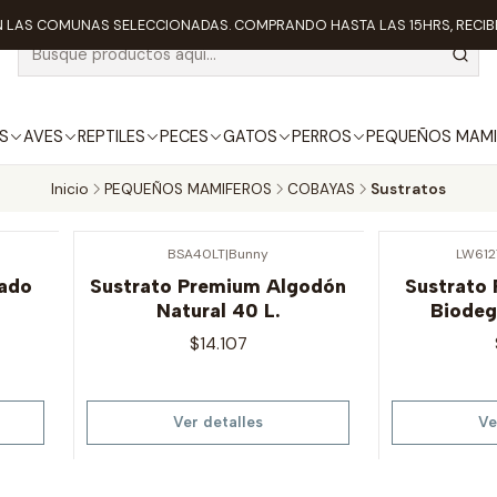
 LAS COMUNAS SELECCIONADAS. COMPRANDO HASTA LAS 15HRS, RECIBE
S
AVES
REPTILES
PECES
GATOS
PERROS
PEQUEÑOS MAMI
Inicio
PEQUEÑOS MAMIFEROS
COBAYAS
Sustratos
BSA40LT
|
Bunny
LW612
Agotado
Agotado
lado
Sustrato Premium Algodón
Sustrato 
Natural 40 L.
Biodeg
$14.107
Ver detalles
Ve