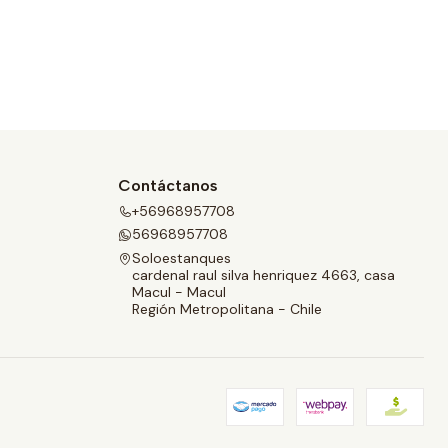
Contáctanos
+56968957708
56968957708
Soloestanques
cardenal raul silva henriquez 4663, casa
Macul - Macul
Región Metropolitana - Chile