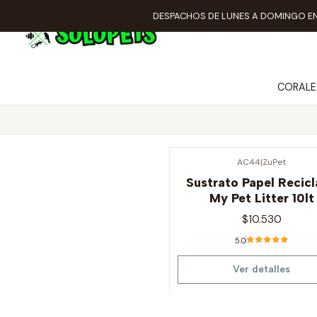
DESPACHOS DE LUNES A DOMINGO EN
CORALE
AC44
|
ZuPet
Agotado
Sustrato Papel Recic
My Pet Litter 10lt
$10.530
5.0
Ver detalles