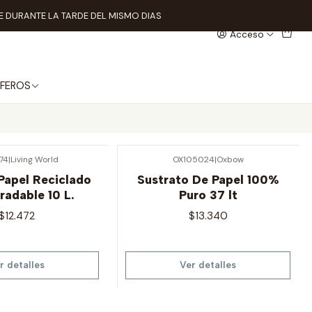
 DURANTE LA TARDE DEL MISMO DIAS
Acceso
FEROS
74
|
Living World
OX105024
|
Oxbow
Agotado
Papel Reciclado
Sustrato De Papel 100%
radable 10 L.
Puro 37 lt
$12.472
$13.340
r detalles
Ver detalles