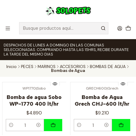
DESPACHOS DE LUNES A DOMINGO EN LAS COMUNAS
SELECCIONADAS. COMPRANDO HASTA LAS 15HRS, RECIBE DURANTE
LA TARDE DEL MISMO DIAS
Inicio
PECES
MARINOS
ACCESORIOS
BOMBAS DE AGUA
Bombas de Agua
WP1770
|
Sobo
GRECH600
|
Grech
Bomba de agua Sobo
Bomba de Agua
WP-1770 400 lt/hr
Grech CHJ-600 lt/hr
$4.890
$9.210
Cantidad
Cantidad