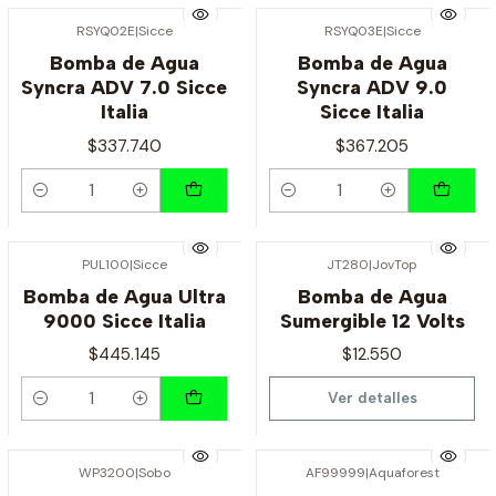
RSYQ02E
|
Sicce
RSYQ03E
|
Sicce
Bomba de Agua
Bomba de Agua
Syncra ADV 7.0 Sicce
Syncra ADV 9.0
Italia
Sicce Italia
$337.740
$367.205
Cantidad
Cantidad
PUL100
|
Sicce
JT280
|
JovTop
Agotado
Bomba de Agua Ultra
Bomba de Agua
9000 Sicce Italia
Sumergible 12 Volts
$445.145
$12.550
Ver detalles
Cantidad
WP3200
|
Sobo
AF99999
|
Aquaforest
Agotado
Agotado