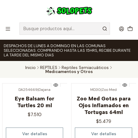
DESPACHOS DE LUNES A DOMINGO EN LAS COMUNAS
SELECCIONADAS. COMPRANDO HASTA LAS 15HRS, RECIBE DURANTE
LA TARDE DEL MISMO DIAS
Inicio
REPTILES
Reptiles Semiacuáticos
Medicamentos y Otros
DA254669
|
Dajana
MD30
|
Zoo Med
Agotado
Agotado
Eye Balsam for
Zoo Med Gotas para
Turtles 20 ml
Ojos Inflamados en
Tortugas 64ml
$7.510
$5.479
Ver detalles
Ver detalles