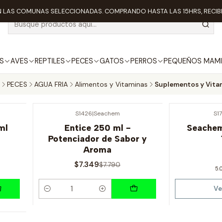
 LAS COMUNAS SELECCIONADAS. COMPRANDO HASTA LAS 15HRS, RECIBE
S
AVES
REPTILES
PECES
GATOS
PERROS
PEQUEÑOS MAMI
PECES
AGUA FRIA
Alimentos y Vitaminas
Suplementos y Vita
S1426
|
Seachem
S1
-6% OFF
Agotado
ml
Entice 250 ml -
Seachem
Potenciador de Sabor y
Aroma
$7.349
$7.790
5.
Ve
Cantidad