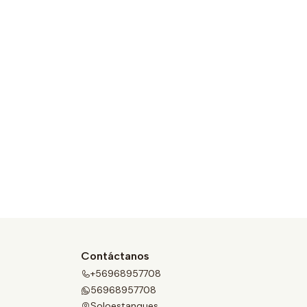
Contáctanos
+56968957708
56968957708
Soloestanques