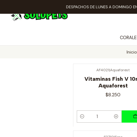
DESPACHOS DE LUNES A DOMINGO EN
CORALE
Inicio
AF4021
|
Aquaforest
Vitaminas Fish V 10
Aquaforest
$8.250
Cantidad
S2710
|
Sera