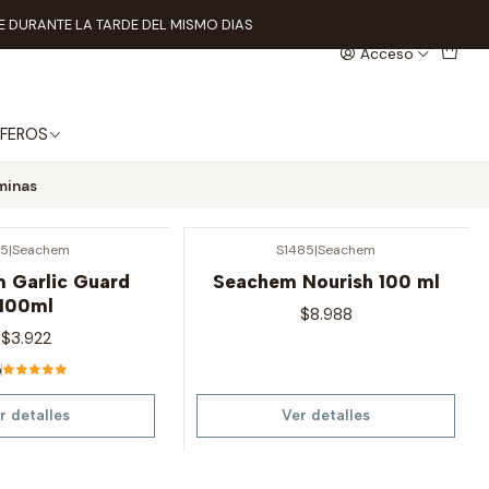
 DURANTE LA TARDE DEL MISMO DIAS
Acceso
FEROS
minas
75
|
Seachem
S1485
|
Seachem
Agotado
 Garlic Guard
Seachem Nourish 100 ml
100ml
$8.988
$3.922
0
r detalles
Ver detalles