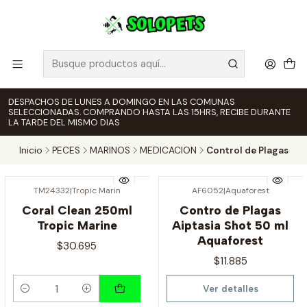
DESPACHOS DE LUNES A DOMINGO EN LAS COMUNAS
SELECCIONADAS. COMPRANDO HASTA LAS 15HRS, RECIBE DURANTE
LA TARDE DEL MISMO DIAS
Inicio
PECES
MARINOS
MEDICACION
Control de Plagas
TM24332
|
Tropic Marin
AF6052
|
Aquaforest
Agotado
Coral Clean 250ml
Contro de Plagas
Tropic Marine
Aiptasia Shot 50 ml
Aquaforest
$30.695
$11.885
Ver detalles
Cantidad