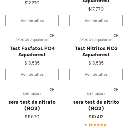
Aquaforest
$12.220
$17.770
Ver detalles
Ver detalles
AF0005
|
Aquaforest
AF0004
|
Aquaforest
Agotado
Agotado
Test Fosfatos PO4
Test Nitritos NO3
Aquaforest
Aquaforest
$19.585
$19.585
Ver detalles
Ver detalles
S4510
|
Sera
S4410
|
Sera
Agotado
Agotado
sera test de nitrato
sera test de nitrito
(NO3)
(NO2)
$11.570
$10.413
5.0