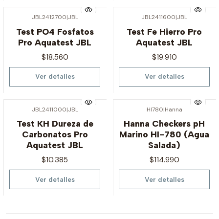
JBL2412700
|
JBL
JBL2411600
|
JBL
Agotado
Agotado
Test PO4 Fosfatos
Test Fe Hierro Pro
Pro Aquatest JBL
Aquatest JBL
$18.560
$19.910
Ver detalles
Ver detalles
JBL2411000
|
JBL
HI780
|
Hanna
Agotado
Agotado
Test KH Dureza de
Hanna Checkers pH
Carbonatos Pro
Marino HI-780 (Agua
Aquatest JBL
Salada)
$10.385
$114.990
Ver detalles
Ver detalles