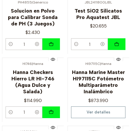
PH4855
|
Generico
JBL2411800
|
JBL
Solucion en Polvo
Test SiO2 Silicatos
para Calibrar Sonda
Pro Aquatest JBL
de PH (3 Juegos)
$20.655
$2.430
Cantidad
Cantidad
HI746
|
Hanna
HI97115C
|
Hanna
Agotado
Hanna Checkers
Hanna Marine Master
Hierro LR HI-746
HI97115C Fotómetro
(Agua Dulce y
Multiparámetro
Salada)
Inalámbrico
$114.990
$873.990
Ver detalles
Cantidad