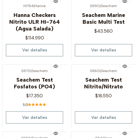
HI764
|
Hanna
S990
|
Seachem
Agotado
Agotado
Hanna Checkers
Seachem Marine
Nitrito ULR HI-764
Basic Multi Test
(Agua Salada)
$43.560
$114.990
Ver detalles
Ver detalles
S970
|
Seachem
S960
|
Seachem
Agotado
Agotado
Seachem Test
Seachem Test
Fosfatos (PO4)
Nitrito/Nitrato
$17.350
$16.550
5.0
Ver detalles
Ver detalles