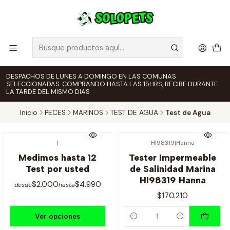
DESPACHOS DE LUNES A DOMINGO EN LAS COMUNAS
SELECCIONADAS. COMPRANDO HASTA LAS 15HRS, RECIBE DURANTE
LA TARDE DEL MISMO DIAS
Inicio
PECES
MARINOS
TEST DE AGUA
Test de Agua
|
HI98319
|
Hanna
Medimos hasta 12
Tester Impermeable
Test por usted
de Salinidad Marina
HI98319 Hanna
$2.000
$4.990
desde
hasta
$170.210
Ver opciones
Cantidad