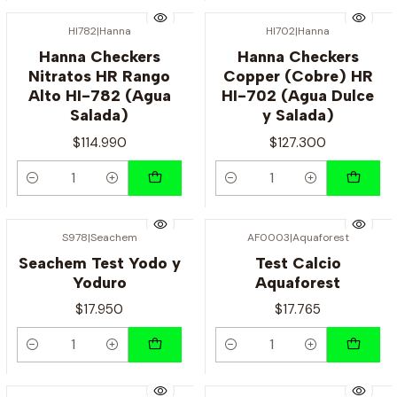
HI782
|
Hanna
HI702
|
Hanna
Hanna Checkers
Hanna Checkers
Nitratos HR Rango
Copper (Cobre) HR
Alto HI-782 (Agua
HI-702 (Agua Dulce
Salada)
y Salada)
$114.990
$127.300
Cantidad
Cantidad
S978
|
Seachem
AF0003
|
Aquaforest
Seachem Test Yodo y
Test Calcio
Yoduro
Aquaforest
$17.950
$17.765
Cantidad
Cantidad