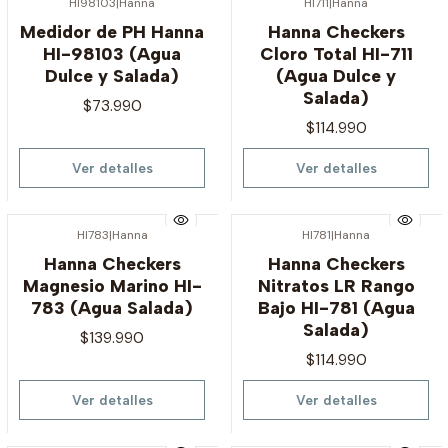
HI98103
|
Hanna
HI711
|
Hanna
Agotado
Agotado
Medidor de PH Hanna
Hanna Checkers
HI-98103 (Agua
Cloro Total HI-711
Dulce y Salada)
(Agua Dulce y
Salada)
$73.990
$114.990
Ver detalles
Ver detalles
HI783
|
Hanna
HI781
|
Hanna
Agotado
Agotado
Hanna Checkers
Hanna Checkers
Magnesio Marino HI-
Nitratos LR Rango
783 (Agua Salada)
Bajo HI-781 (Agua
Salada)
$139.990
$114.990
Ver detalles
Ver detalles