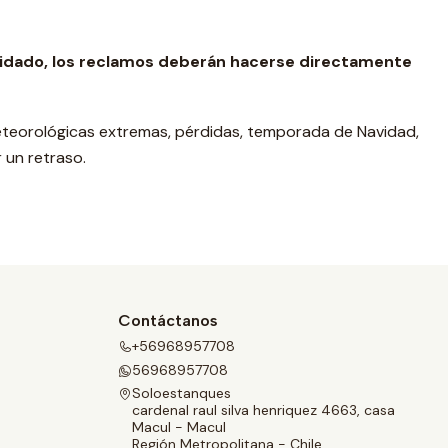
e cuidado, los reclamos deberán hacerse directamente
eteorológicas extremas, pérdidas, temporada de Navidad,
 un retraso.
Contáctanos
+56968957708
56968957708
Soloestanques
cardenal raul silva henriquez 4663, casa
Macul - Macul
Región Metropolitana - Chile