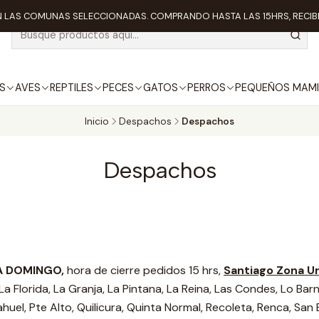
 LAS COMUNAS SELECCIONADAS. COMPRANDO HASTA LAS 15HRS, RECIBE
S
AVES
REPTILES
PECES
GATOS
PERROS
PEQUEÑOS MAMI
Inicio
Despachos
Despachos
Despachos
 A DOMINGO,
hora de cierre pedidos 15 hrs,
Santiago Zona U
La Florida, La Granja, La Pintana, La Reina, Las Condes, Lo Ba
huel, Pte Alto, Quilicura, Quinta Normal, Recoleta, Renca, Sa