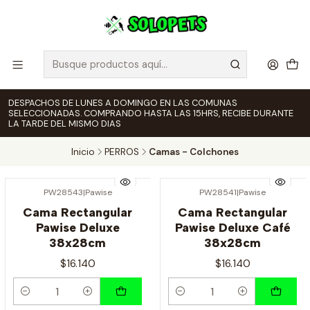
DESPACHOS DE LUNES A DOMINGO EN LAS COMUNAS
SELECCIONADAS. COMPRANDO HASTA LAS 15HRS, RECIBE DURANTE
LA TARDE DEL MISMO DIAS
Inicio
PERROS
Camas - Colchones
PW28543
|
Pawise
PW28541
|
Pawise
Cama Rectangular
Cama Rectangular
Pawise Deluxe
Pawise Deluxe Café
38x28cm
38x28cm
$16.140
$16.140
Cantidad
Cantidad