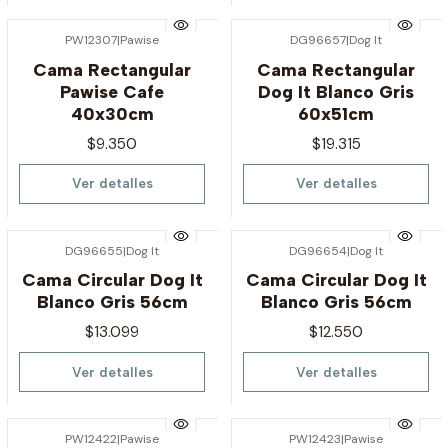
PW12307
|
Pawise
DG96657
|
Dog It
Agotado
Agotado
Cama Rectangular
Cama Rectangular
Pawise Cafe
Dog It Blanco Gris
40x30cm
60x51cm
$9.350
$19.315
Ver detalles
Ver detalles
DG96655
|
Dog It
DG96654
|
Dog It
Agotado
Agotado
Cama Circular Dog It
Cama Circular Dog It
Blanco Gris 56cm
Blanco Gris 56cm
$13.099
$12.550
Ver detalles
Ver detalles
PW12422
|
Pawise
PW12423
|
Pawise