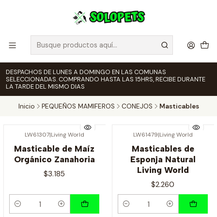
DESPACHOS DE LUNES A DOMINGO EN LAS COMUNAS
SELECCIONADAS. COMPRANDO HASTA LAS 15HRS, RECIBE DURANTE
LA TARDE DEL MISMO DIAS
Inicio
PEQUEÑOS MAMIFEROS
CONEJOS
Masticables
LW61307
|
Living World
LW61479
|
Living World
Masticable de Maíz
Masticables de
Orgánico Zanahoria
Esponja Natural
Living World
$3.185
$2.260
Cantidad
Cantidad