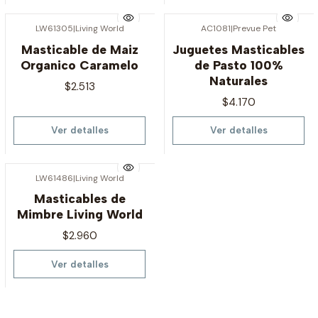
LW61305
|
Living World
AC1081
|
Prevue Pet
Agotado
Agotado
Masticable de Maiz
Juguetes Masticables
Organico Caramelo
de Pasto 100%
Naturales
$2.513
$4.170
Ver detalles
Ver detalles
LW61486
|
Living World
Agotado
Masticables de
Mimbre Living World
$2.960
Ver detalles