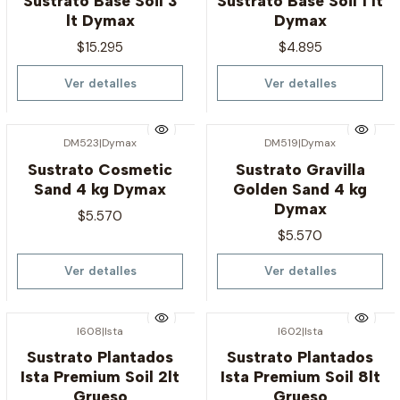
Sustrato Base Soil 3
Sustrato Base Soil 1 lt
lt Dymax
Dymax
$15.295
$4.895
Ver detalles
Ver detalles
DM523
|
Dymax
DM519
|
Dymax
Agotado
Agotado
Sustrato Cosmetic
Sustrato Gravilla
Sand 4 kg Dymax
Golden Sand 4 kg
Dymax
$5.570
$5.570
Ver detalles
Ver detalles
I608
|
Ista
I602
|
Ista
Agotado
Agotado
Sustrato Plantados
Sustrato Plantados
Ista Premium Soil 2lt
Ista Premium Soil 8lt
Grueso
Grueso