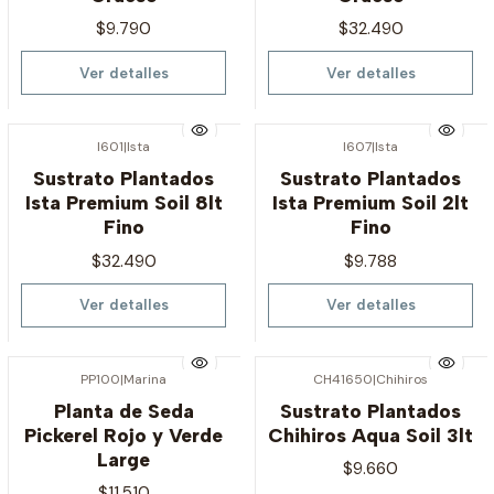
$9.790
$32.490
Ver detalles
Ver detalles
I601
|
Ista
I607
|
Ista
Agotado
Agotado
Sustrato Plantados
Sustrato Plantados
Ista Premium Soil 8lt
Ista Premium Soil 2lt
Fino
Fino
$32.490
$9.788
Ver detalles
Ver detalles
PP100
|
Marina
CH41650
|
Chihiros
Agotado
Agotado
Planta de Seda
Sustrato Plantados
Pickerel Rojo y Verde
Chihiros Aqua Soil 3lt
Large
$9.660
$11.510