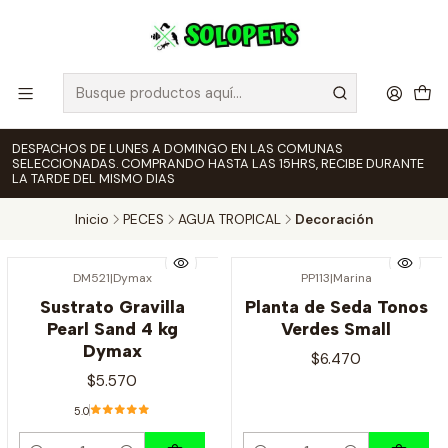
DESPACHOS DE LUNES A DOMINGO EN LAS COMUNAS
SELECCIONADAS. COMPRANDO HASTA LAS 15HRS, RECIBE DURANTE
LA TARDE DEL MISMO DIAS
Inicio
PECES
AGUA TROPICAL
Decoración
DM521
|
Dymax
PP113
|
Marina
Sustrato Gravilla
Planta de Seda Tonos
Pearl Sand 4 kg
Verdes Small
Dymax
$6.470
$5.570
5.0