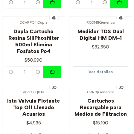
Cantidad
Cantidad
DCARPO4
|
Dupla
RODM1
|
Generico
Agotado
Dupla Cartucho
Medidor TDS Dual
Resina SiliPhosfilter
Digital HM DM-1
500ml Elimina
$32.650
Fosfatos Po4
$50.990
Ver detalles
Cantidad
V/VTOFF
|
Ista
CRR0
|
Generico
Agotado
Agotado
Ista Valvula Flotante
Cartuchos
Top Off Llenado
Recargable para
Acuarios
Medios de Filtracion
$4.935
$15.190