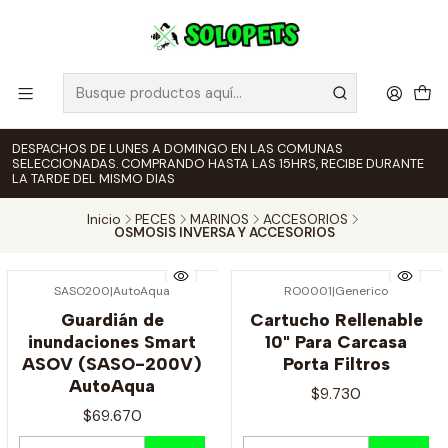
DESPACHOS DE LUNES A DOMINGO EN LAS COMUNAS
SELECCIONADAS. COMPRANDO HASTA LAS 15HRS, RECIBE DURANTE
LA TARDE DEL MISMO DIAS
Inicio
PECES
MARINOS
ACCESORIOS
OSMOSIS INVERSA Y ACCESORIOS
SASO200
|
AutoAqua
RO0001
|
Generico
Guardián de
Cartucho Rellenable
inundaciones Smart
10" Para Carcasa
ASOV (SASO-200V)
Porta Filtros
AutoAqua
$9.730
$69.670