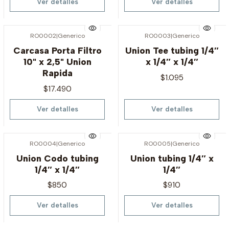
Ver detalles
Ver detalles
RO0002
|
Generico
RO0003
|
Generico
Agotado
Agotado
Carcasa Porta Filtro
Union Tee tubing 1/4″
10" x 2,5" Union
x 1/4″ x 1/4″
Rapida
$1.095
$17.490
Ver detalles
Ver detalles
RO0004
|
Generico
RO0005
|
Generico
Agotado
Agotado
Union Codo tubing
Union tubing 1/4″ x
1/4″ x 1/4″
1/4″
$850
$910
Ver detalles
Ver detalles