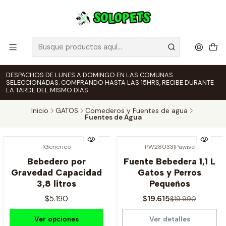
DESPACHOS DE LUNES A DOMINGO EN LAS COMUNAS
SELECCIONADAS. COMPRANDO HASTA LAS 15HRS, RECIBE DURANTE
LA TARDE DEL MISMO DIAS
Inicio
GATOS
Comederos y Fuentes de agua
Fuentes de Agua
|
Generico
PW28033
|
Pawise
-2% OFF
Bebedero por
Fuente Bebedera 1,1 L
Agotado
Gravedad Capacidad
Gatos y Perros
3,8 litros
Pequeños
$5.190
$19.615
$19.990
Ver opciones
Ver detalles