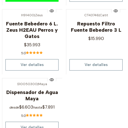
H91400
|
Zeus
CT43746
|
Catit
Agotado
Agotado
Fuente Bebedero 6 L.
Repuesto Filtro
Zeus H2EAU Perros y
Fuente Bebedero 3 L
Gatos
$15.990
$35.993
5.0
Ver detalles
Ver detalles
S10050300
|
Maya
Agotado
Dispensador de Agua
Maya
$6.603
$7.891
desde
hasta
5.0
Ver detalles