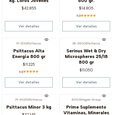
kg. Loros Jóvenes
800 gr.
$42.855
$14.805
5.0
Ver detalles
Ver detalles
PI-1210
|
Psittacus
SE-3600
|
Psittacus
Agotado
Agotado
Psittacus Alta
Serinus Wet & Dry
Energía 800 gr
Microspheres 25/18
800 gr
$11.225
$11.050
5.0
Ver detalles
Ver detalles
PI-4030
|
Psittacus
82103
|
Hagen Group
Agotado
Agotado
Psittacus Minor 3 kg
Prime Suplemento
Vitaminas, Minerales
$37.145