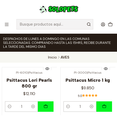
DESPACHOS DE LUNES A DOMINGO EN LAS COMUNAS
SELECCIONADAS. COMPRANDO HASTA LAS 15HRS, RECIBE DURANTE
LA TARDE DEL MISMO DIAS
Inicio
AVES
PI-6010
|
Psittacus
PI-3000
|
Psittacus
Psittacus Lori Pearls
Psittacus Micro 1 kg
800 gr
$9.850
$12.110
5.0
Cantidad
Cantidad