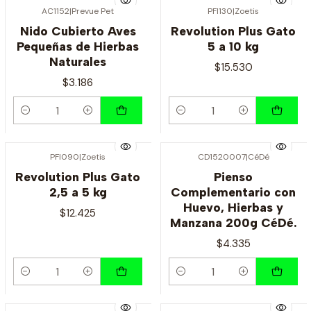
AC1152
|
Prevue Pet
PFI130
|
Zoetis
Nido Cubierto Aves
Revolution Plus Gato
Pequeñas de Hierbas
5 a 10 kg
Naturales
$15.530
$3.186
Cantidad
Cantidad
PFI090
|
Zoetis
CD1520007
|
CéDé
Revolution Plus Gato
Pienso
2,5 a 5 kg
Complementario con
Huevo, Hierbas y
$12.425
Manzana 200g CéDé.
$4.335
Cantidad
Cantidad