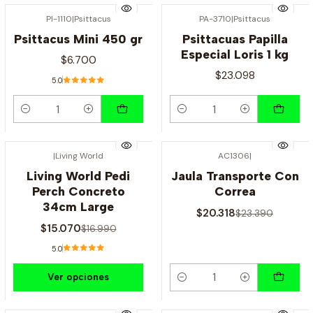
PI-1110
|
Psittacus
PA-3710
|
Psittacus
Psittacus Mini 450 gr
Psittacuas Papilla
Especial Loris 1 kg
$6.700
$23.098
5.0
Cantidad
Cantidad
|
Living World
AC1306
|
-11% OFF
-13% OFF
Living World Pedi
Jaula Transporte Con
Perch Concreto
Correa
34cm Large
$20.318
$23.390
$15.070
$16.990
5.0
Ver opciones
Cantidad