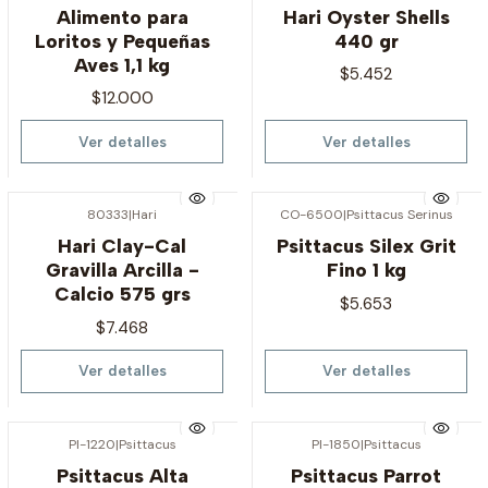
Agotado
Agotado
Alimento para
Hari Oyster Shells
Loritos y Pequeñas
440 gr
Aves 1,1 kg
$5.452
$12.000
Ver detalles
Ver detalles
80333
|
Hari
CO-6500
|
Psittacus Serinus
Agotado
Agotado
Hari Clay-Cal
Psittacus Silex Grit
Gravilla Arcilla -
Fino 1 kg
Calcio 575 grs
$5.653
$7.468
Ver detalles
Ver detalles
PI-1220
|
Psittacus
PI-1850
|
Psittacus
Agotado
Agotado
Psittacus Alta
Psittacus Parrot