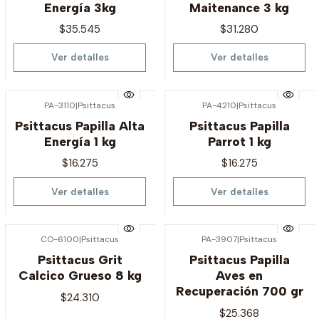
Energía 3kg
Maitenance 3 kg
$35.545
$31.280
Ver detalles
Ver detalles
PA-3110
|
Psittacus
PA-4210
|
Psittacus
Agotado
Agotado
Psittacus Papilla Alta
Psittacus Papilla
Energía 1 kg
Parrot 1 kg
$16.275
$16.275
Ver detalles
Ver detalles
CO-6100
|
Psittacus
PA-3907
|
Psittacus
Agotado
Agotado
Psittacus Grit
Psittacus Papilla
Calcico Grueso 8 kg
Aves en
Recuperación 700 gr
$24.310
$25.368