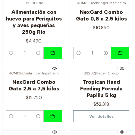
R21190
|
Rio
RCM111
|
Boehringer Ingelheim
Alimentación con
NexGard Combo
huevo para Periquitos
Gato 0,8 a 2,5 kilos
y aves pequeñas
$10.850
250g Rio
$4.490
Cantidad
Cantidad
RCM112
|
Boehringer Ingelheim
B2262
|
Hagen Group
Agotado
NexGard Combo
Tropican Hand
Gato 2,5 a 7,5 kilos
Feeding Formula
Papilla 5 kg
$12.720
$52.318
Ver detalles
Cantidad