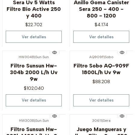
Sera Uv 5 Watts
Anillo Goma Canister
Filtro Bio Active 250
Sera 250 - 400 -
y 400
800 - 1200
$22.702
$4.174
Ver detalles
Ver detalles
HW304B
|
Sun Sun
AQ909F
|
Sobo
Agotado
Agotado
Filtro Sunsun Hw-
Filtro Sobo AQ-909F
304b 2000 L/h Uv
1800L/h Uv 9w
9w
$88.208
$102.040
Ver detalles
Ver detalles
HW303B
|
Sun Sun
30611
|
Sera
Agotado
Agotado
Filtro Sunsun Hw-
Juego Mangueras y