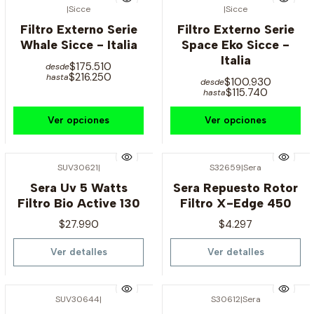
|
Sicce
|
Sicce
Filtro Externo Serie
Filtro Externo Serie
Whale Sicce - Italia
Space Eko Sicce -
Italia
$175.510
desde
$216.250
hasta
$100.930
desde
$115.740
hasta
Ver opciones
Ver opciones
SUV30621
|
S32659
|
Sera
Agotado
Agotado
Sera Uv 5 Watts
Sera Repuesto Rotor
Filtro Bio Active 130
Filtro X-Edge 450
$27.990
$4.297
Ver detalles
Ver detalles
SUV30644
|
S30612
|
Sera
Agotado
Agotado