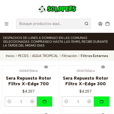
DESPACHOS DE LUNES A DOMINGO EN LAS COMUNAS
SELECCIONADAS. COMPRANDO HASTA LAS 15HRS, RECIBE DURANTE
LA TARDE DEL MISMO DIAS
Inicio
PECES
AGUA TROPICAL
Filtración
Filtros Externos
S32667
|
Sera
S32673
|
Sera
Sera Repuesto Rotor
Sera Repuesto Rotor
Filtro X-Edge 700
Filtro X-Edge 300
$4.297
$4.297
Cantidad
Cantidad