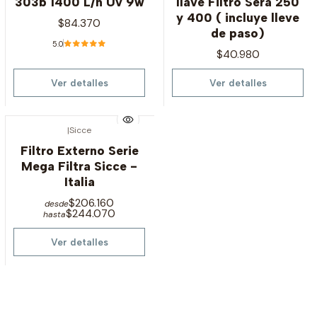
303b 1400 L/h Uv 9w
llave Filtro Sera 250
y 400 ( incluye lleve
$84.370
de paso)
5.0
$40.980
Ver detalles
Ver detalles
|
Sicce
Agotado
Filtro Externo Serie
Mega Filtra Sicce -
Italia
$206.160
desde
$244.070
hasta
Ver detalles