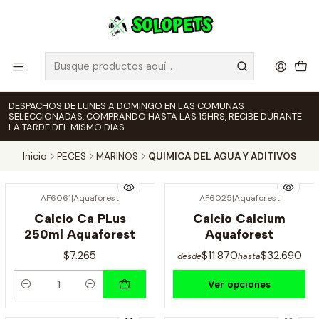
DESPACHOS DE LUNES A DOMINGO EN LAS COMUNAS
SELECCIONADAS. COMPRANDO HASTA LAS 15HRS, RECIBE DURANTE
LA TARDE DEL MISMO DIAS
Inicio
PECES
MARINOS
QUIMICA DEL AGUA Y ADITIVOS
AF6061
|
Aquaforest
AF6025
|
Aquaforest
Calcio Ca PLus
Calcio Calcium
250ml Aquaforest
Aquaforest
$7.265
$11.870
$32.690
desde
hasta
Ver opciones
Cantidad