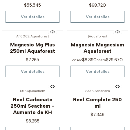
$55.545
$68.720
Ver detalles
Ver detalles
AF6062
|
Aquaforest
|
Aquaforest
Agotado
Agotado
Magnesio Mg Plus
Magnesio Magnesium
250ml Aquaforest
Aquaforest
$7.265
$8.390
$29.670
desde
hasta
Ver detalles
Ver detalles
S666
|
Seachem
S336
|
Seachem
Agotado
Agotado
Reef Carbonate
Reef Complete 250
250ml Seachem -
ml
Aumento de KH
$7.349
$5.255