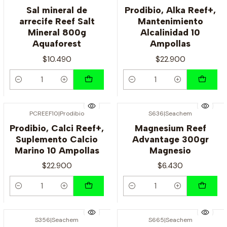
Sal mineral de
Prodibio, Alka Reef+,
arrecife Reef Salt
Mantenimiento
Mineral 800g
Alcalinidad 10
Aquaforest
Ampollas
$10.490
$22.900
Cantidad
Cantidad
PCREEF10
|
Prodibio
S636
|
Seachem
Prodibio, Calci Reef+,
Magnesium Reef
Suplemento Calcio
Advantage 300gr
Marino 10 Ampollas
Magnesio
$22.900
$6.430
Cantidad
Cantidad
S356
|
Seachem
S665
|
Seachem