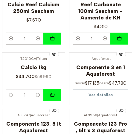
Calcio Reef Calcium
Reef Carbonate
250ml Seachem
100ml Seachem -
Aumento de KH
$7.670
$4.310
Cantidad
Cantidad
T2010CA
|
Triton
|
Aquaforest
-41% OFF
Agotado
Calcio 1kg
Componente 3 en 1
Aquaforest
$34.700
$58.990
$17.135
$47.780
desde
hasta
Ver detalles
Cantidad
AF3247
|
Aquaforest
AF3956
|
Aquaforest
Agotado
Agotado
Componente 123, 5 lt
Componente 123 Pro
Aquaforest
, 5lt x 3 Aquaforest