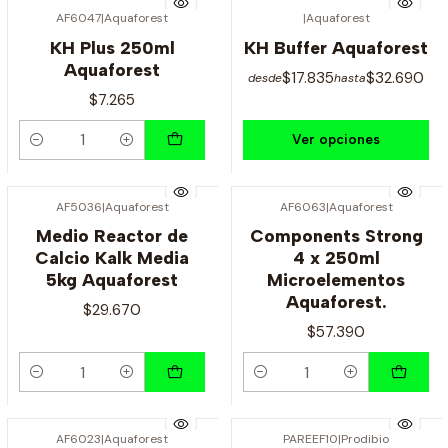
AF6047
|
Aquaforest
|
Aquaforest
KH Plus 250ml
KH Buffer Aquaforest
Aquaforest
$17.835
$32.690
desde
hasta
$7.265
Ver opciones
Cantidad
AF5036
|
Aquaforest
AF6063
|
Aquaforest
Medio Reactor de
Components Strong
Calcio Kalk Media
4 x 250ml
5kg Aquaforest
Microelementos
Aquaforest.
$29.670
$57.390
Cantidad
Cantidad
AF6023
|
Aquaforest
PAREEF10
|
Prodibio