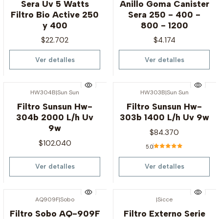
Sera Uv 5 Watts
Anillo Goma Canister
Filtro Bio Active 250
Sera 250 - 400 -
y 400
800 - 1200
$22.702
$4.174
Ver detalles
Ver detalles
HW304B
|
Sun Sun
HW303B
|
Sun Sun
Agotado
Agotado
Filtro Sunsun Hw-
Filtro Sunsun Hw-
304b 2000 L/h Uv
303b 1400 L/h Uv 9w
9w
$84.370
$102.040
5.0
Ver detalles
Ver detalles
AQ909F
|
Sobo
|
Sicce
Agotado
Agotado
Filtro Sobo AQ-909F
Filtro Externo Serie