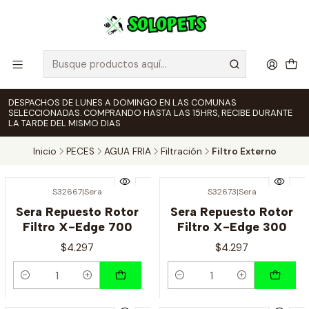
DESPACHOS DE LUNES A DOMINGO EN LAS COMUNAS
SELECCIONADAS. COMPRANDO HASTA LAS 15HRS, RECIBE DURANTE
LA TARDE DEL MISMO DIAS
Inicio
PECES
AGUA FRIA
Filtración
Filtro Externo
S32667
|
Sera
S32673
|
Sera
Sera Repuesto Rotor
Sera Repuesto Rotor
Filtro X-Edge 700
Filtro X-Edge 300
$4.297
$4.297
Cantidad
Cantidad