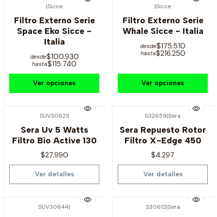
|
Sicce
|
Sicce
Filtro Externo Serie
Filtro Externo Serie
Space Eko Sicce -
Whale Sicce - Italia
Italia
$175.510
desde
$216.250
hasta
$100.930
desde
$115.740
hasta
Ver opciones
Ver opciones
SUV30621
|
S32659
|
Sera
Agotado
Agotado
Sera Uv 5 Watts
Sera Repuesto Rotor
Filtro Bio Active 130
Filtro X-Edge 450
$27.990
$4.297
Ver detalles
Ver detalles
SUV30644
|
S30612
|
Sera
Agotado
Agotado