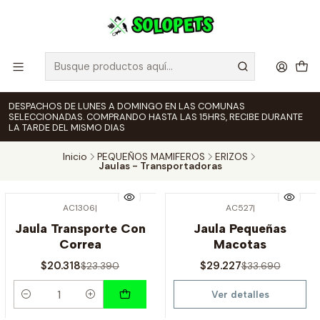
DESPACHOS DE LUNES A DOMINGO EN LAS COMUNAS
SELECCIONADAS. COMPRANDO HASTA LAS 15HRS, RECIBE DURANTE
LA TARDE DEL MISMO DIAS
Inicio
PEQUEÑOS MAMIFEROS
ERIZOS
Jaulas - Transportadoras
AC1306
|
AC527
|
-13% OFF
-13% OFF
Jaula Transporte Con
Jaula Pequeñas
Agotado
Correa
Macotas
$20.318
$29.227
$23.390
$33.690
Ver detalles
Cantidad