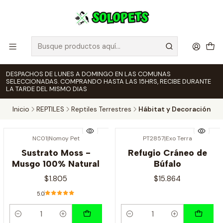
DESPACHOS DE LUNES A DOMINGO EN LAS COMUNAS
SELECCIONADAS. COMPRANDO HASTA LAS 15HRS, RECIBE DURANTE
LA TARDE DEL MISMO DIAS
Inicio
REPTILES
Reptiles Terrestres
Hábitat y Decoración
NC01
|
Nomoy Pet
PT2857
|
Exo Terra
Sustrato Moss -
Refugio Cráneo de
Musgo 100% Natural
Búfalo
$1.805
$15.864
5.0
Cantidad
Cantidad