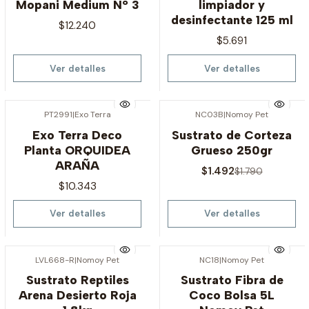
Mopani Medium N° 3
limpiador y
desinfectante 125 ml
$12.240
$5.691
Ver detalles
Ver detalles
PT2991
|
Exo Terra
NC03B
|
Nomoy Pet
-17% OFF
Agotado
Exo Terra Deco
Sustrato de Corteza
Agotado
Planta ORQUIDEA
Grueso 250gr
ARAÑA
$1.492
$1.790
$10.343
Ver detalles
Ver detalles
LVL668-R
|
Nomoy Pet
NC18
|
Nomoy Pet
Agotado
Agotado
Sustrato Reptiles
Sustrato Fibra de
Arena Desierto Roja
Coco Bolsa 5L