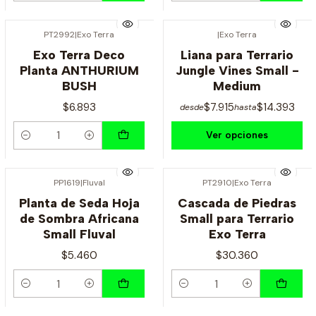
PT2992
|
Exo Terra
|
Exo Terra
Exo Terra Deco
Liana para Terrario
Planta ANTHURIUM
Jungle Vines Small -
BUSH
Medium
$6.893
$7.915
$14.393
desde
hasta
Ver opciones
Cantidad
PP1619
|
Fluval
PT2910
|
Exo Terra
Planta de Seda Hoja
Cascada de Piedras
de Sombra Africana
Small para Terrario
Small Fluval
Exo Terra
$5.460
$30.360
Cantidad
Cantidad