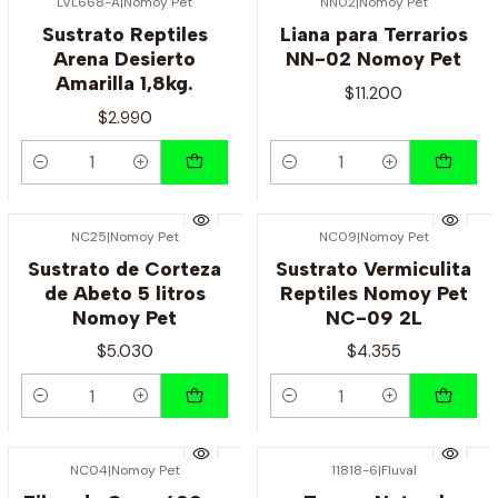
LVL668-A
|
Nomoy Pet
NN02
|
Nomoy Pet
Sustrato Reptiles
Liana para Terrarios
Arena Desierto
NN-02 Nomoy Pet
Amarilla 1,8kg.
$11.200
$2.990
Cantidad
Cantidad
NC25
|
Nomoy Pet
NC09
|
Nomoy Pet
Sustrato de Corteza
Sustrato Vermiculita
de Abeto 5 litros
Reptiles Nomoy Pet
Nomoy Pet
NC-09 2L
$5.030
$4.355
Cantidad
Cantidad
NC04
|
Nomoy Pet
11818-6
|
Fluval
Agotado
Agotado