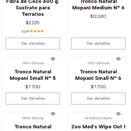
Fibra de Coco 600 g.
Tronco Natural
Sustrato para
Mopani Medium N° 6
Terrarios
$12.240
$2.235
5.0
Ver detalles
Ver detalles
11817-5
|
Fluval
11817-6
|
Fluval
Agotado
Agotado
Tronco Natural
Tronco Natural
Mopani Small N° 5
Mopani Small N° 6
$7.700
$7.700
Ver detalles
Ver detalles
11818-3
|
Fluval
WO14
|
Zoo Med's
Agotado
Agotado
Tronco Natural
Zoo Med's Wipe Out 1