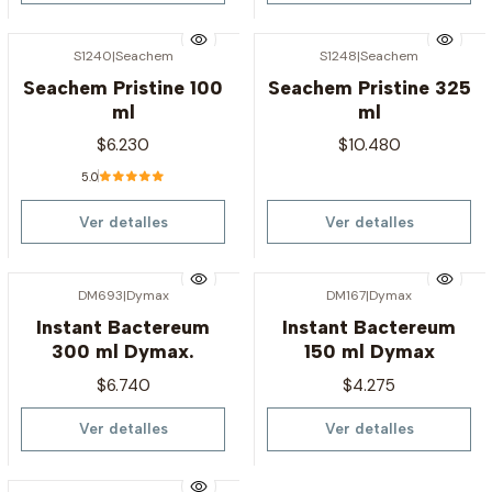
S1240
|
Seachem
S1248
|
Seachem
Agotado
Agotado
Seachem Pristine 100
Seachem Pristine 325
ml
ml
$6.230
$10.480
5.0
Ver detalles
Ver detalles
DM693
|
Dymax
DM167
|
Dymax
Agotado
Agotado
Instant Bactereum
Instant Bactereum
300 ml Dymax.
150 ml Dymax
$6.740
$4.275
Ver detalles
Ver detalles