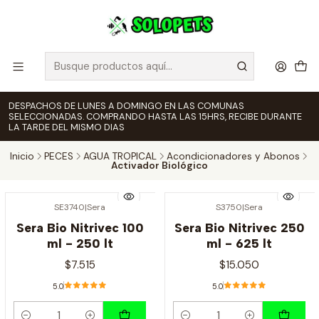
DESPACHOS DE LUNES A DOMINGO EN LAS COMUNAS
SELECCIONADAS. COMPRANDO HASTA LAS 15HRS, RECIBE DURANTE
LA TARDE DEL MISMO DIAS
Inicio
PECES
AGUA TROPICAL
Acondicionadores y Abonos
Activador Biológico
SE3740
|
Sera
S3750
|
Sera
Sera Bio Nitrivec 100
Sera Bio Nitrivec 250
ml - 250 lt
ml - 625 lt
$7.515
$15.050
5.0
5.0