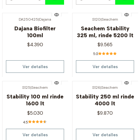
Cantidad
Cantidad
DA250425
|
Dajana
S120
|
Seachem
Agotado
Agotado
Dajana Biofilter
Seachem Stability
100ml
325 ml, rinde 5200 lt
$4.390
$9.565
5.0
Ver detalles
Ver detalles
S125
|
Seachem
S126
|
Seachem
Agotado
Agotado
Stability 100 ml rinde
Stability 250 ml rinde
1600 lt
4000 lt
$5.030
$9.870
4.5
Ver detalles
Ver detalles