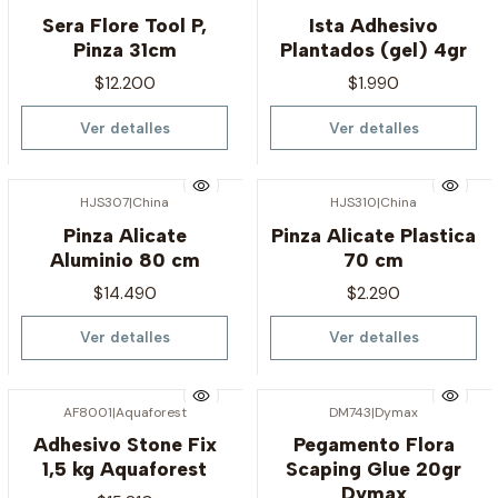
Agotado
Agotado
Sera Flore Tool P,
Ista Adhesivo
Pinza 31cm
Plantados (gel) 4gr
$12.200
$1.990
Ver detalles
Ver detalles
HJS307
|
China
HJS310
|
China
Agotado
Agotado
Pinza Alicate
Pinza Alicate Plastica
Aluminio 80 cm
70 cm
$14.490
$2.290
Ver detalles
Ver detalles
AF8001
|
Aquaforest
DM743
|
Dymax
Agotado
Agotado
Adhesivo Stone Fix
Pegamento Flora
1,5 kg Aquaforest
Scaping Glue 20gr
Dymax