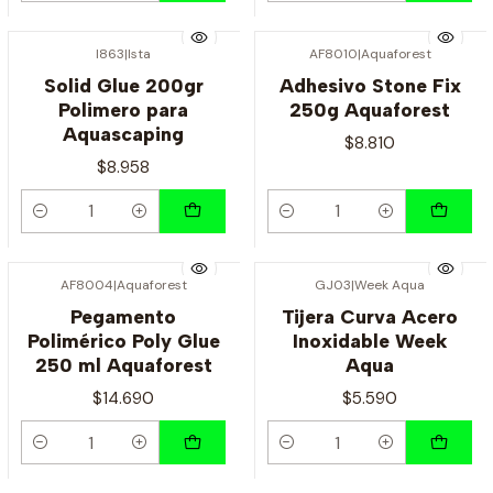
I863
|
Ista
AF8010
|
Aquaforest
Solid Glue 200gr
Adhesivo Stone Fix
Polimero para
250g Aquaforest
Aquascaping
$8.810
$8.958
Cantidad
Cantidad
AF8004
|
Aquaforest
GJ03
|
Week Aqua
Pegamento
Tijera Curva Acero
Polimérico Poly Glue
Inoxidable Week
250 ml Aquaforest
Aqua
$14.690
$5.590
Cantidad
Cantidad