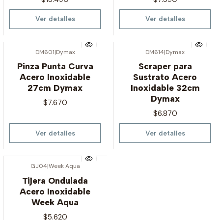
Ver detalles
Ver detalles
DM601
|
Dymax
DM614
|
Dymax
Agotado
Agotado
Pinza Punta Curva
Scraper para
Acero Inoxidable
Sustrato Acero
27cm Dymax
Inoxidable 32cm
Dymax
$7.670
$6.870
Ver detalles
Ver detalles
GJ04
|
Week Aqua
Agotado
Tijera Ondulada
Acero Inoxidable
Week Aqua
$5.620