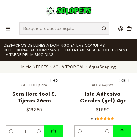
DESPACHOS DE LUNES A DOMINGO EN LAS COMUNAS
SELECCIONADAS. COMPRANDO HASTA LAS 15HRS, RECIBE DURANTE
LA TARDE DEL MISMO DIAS
Inicio
PECES
AGUA TROPICAL
AquaScaping
STIJTOOL
|
Sera
ADISTA4
|
Ista
Sera flore tool S,
Ista Adhesivo
Tijeras 26cm
Corales (gel) 4gr
$16.385
$1.990
5.0
Cantidad
Cantidad