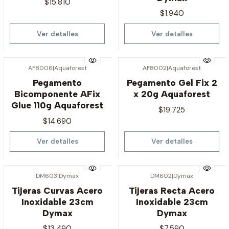
$15.810
$1.940
Ver detalles
Ver detalles
AF8006
|
Aquaforest
AF8002
|
Aquaforest
Agotado
Agotado
Pegamento
Pegamento Gel Fix 2
Bicomponente AFix
x 20g Aquaforest
Glue 110g Aquaforest
$19.725
$14.690
Ver detalles
Ver detalles
DM603
|
Dymax
DM602
|
Dymax
Agotado
Agotado
Tijeras Curvas Acero
Tijeras Recta Acero
Inoxidable 23cm
Inoxidable 23cm
Dymax
Dymax
$13.490
$7.590