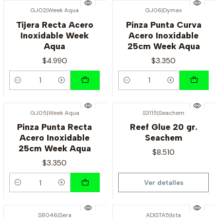
GJ02
|
Week Aqua
GJ06
|
Dymax
Tijera Recta Acero
Pinza Punta Curva
Inoxidable Week
Acero Inoxidable
Aqua
25cm Week Aqua
$4.990
$3.350
Cantidad
Cantidad
GJ05
|
Week Aqua
S3115
|
Seachem
Agotado
Pinza Punta Recta
Reef Glue 20 gr.
Acero Inoxidable
Seachem
25cm Week Aqua
$8.510
$3.350
Ver detalles
Cantidad
S8046
|
Sera
ADISTA5
|
Ista