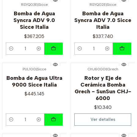
RSYQ03E
|
Sicce
RSYQ02E
|
Sicce
Bomba de Agua
Bomba de Agua
Syncra ADV 9.0
Syncra ADV 7.0 Sicce
Sicce Italia
Italia
$367.205
$337.740
Cantidad
Cantidad
PUL100
|
Sicce
CHJ6000I
|
Grech
Agotado
Bomba de Agua Ultra
Rotor y Eje de
9000 Sicce Italia
Cerámica Bomba
Grech - SunSun CHJ-
$445.145
6000
$10.340
Ver detalles
Cantidad