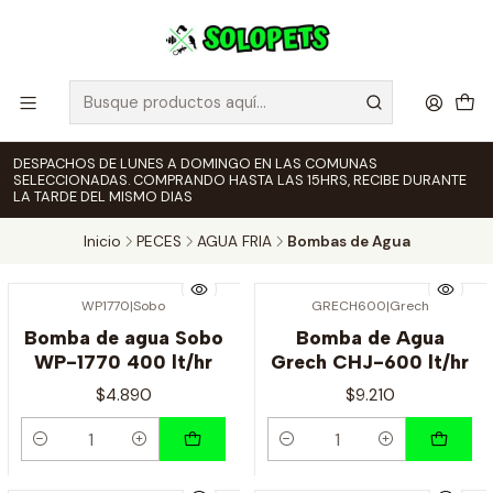
DESPACHOS DE LUNES A DOMINGO EN LAS COMUNAS
SELECCIONADAS. COMPRANDO HASTA LAS 15HRS, RECIBE DURANTE
LA TARDE DEL MISMO DIAS
Inicio
PECES
AGUA FRIA
Bombas de Agua
WP1770
|
Sobo
GRECH600
|
Grech
Bomba de agua Sobo
Bomba de Agua
WP-1770 400 lt/hr
Grech CHJ-600 lt/hr
$4.890
$9.210
Cantidad
Cantidad