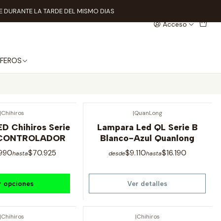
 DURANTE LA TARDE DEL MISMO DIAS
Acceso
FEROS
|
Chihiros
|
QuanLong
Agotado
D Chihiros Serie
Lampara Led QL Serie B
 CONTROLADOR
Blanco-Azul Quanlong
.990
$70.925
$9.110
$16.190
hasta
desde
hasta
r opciones
Ver detalles
|
Chihiros
|
Chihiros