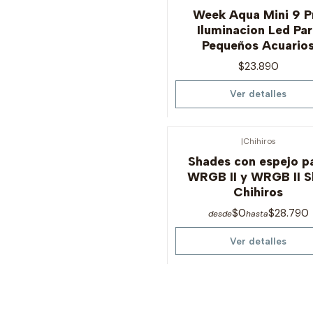
Agotado
Week Aqua Mini 9 P
Iluminacion Led Pa
Pequeños Acuario
$23.890
Ver detalles
|
Chihiros
Agotado
Shades con espejo p
WRGB II y WRGB II S
Chihiros
$0
$28.790
desde
hasta
Ver detalles