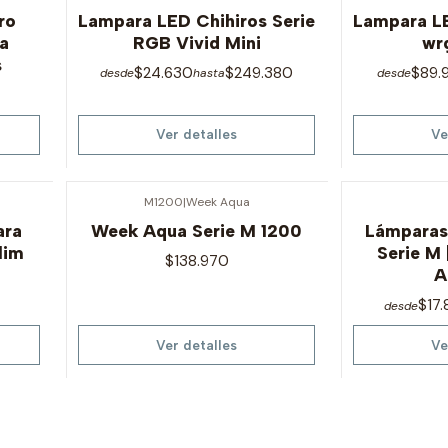
Agotado
Agotado
ro
Lampara LED Chihiros Serie
Lampara LE
ra
RGB Vivid Mini
wrg
s
$24.630
$249.380
$89.
desde
hasta
desde
Ver detalles
Ve
M1200
|
Week Aqua
Agotado
Agotado
ara
Week Aqua Serie M 1200
Lámparas
lim
Serie M 
$138.970
A
$17
desde
Ver detalles
Ve