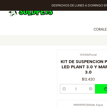
DESPACHOS DE LUNES A DOMINGO EN
CORALE
14566
|
Fluval
KIT DE SUSPENCION 
LED PLANT 3.0 Y MA
3.0
$12.420
Cantidad
MINI9PRO
|
Week Aqua