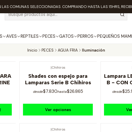
 LAS COMUNAS SELECCIONADAS. COMPRANDO HASTA LAS 15HRS, RECIBE
S
AVES
REPTILES
PECES
GATOS
PERROS
PEQUEÑOS MAMI
Inicio
PECES
AGUA FRIA
Iluminación
|
Chihiros
PARA
Shades con espejo para
Lampara LE
RINE
Lamparas Serie B Chihiros
B - CON
$7.830
$26.865
$25
desde
hasta
desde
Ver opciones
Ve
|
Chihiros