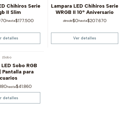
Agotado
D Chihiros Serie
Lampara LED Chihiros Serie
b II Slim
WRGB II 10º Aniversario
970
$177.500
$0
$207.670
hasta
desde
hasta
r detalles
Ver detalles
|
Sobo
 LED Sobo RGB
| Pantalla para
cuarios
.880
$41.860
hasta
r detalles