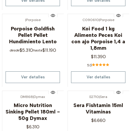
Ver detalles
Ver detalles
|
Porpoise
C090610
|
Porpoise
Agotado
Agotado
Porpoise Goldfish
Koi Food 1 kg
Pellet Pellet
Alimento Peces Koi
Hundimiento Lento
con ajo Porpoise 1,4 a
1,8mm
$5.310
$11.190
desde
hasta
$11.390
5.0
Ver detalles
Ver detalles
DM868
|
Dymax
S2710
|
Sera
Agotado
Agotado
Micro Nutrition
Sera Fishtamin 15ml
Sinking Pellet 180ml -
Vitaminas
50g Dymax
$6.660
$6.310