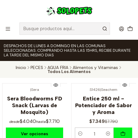
DESPACHOS DE LUNES A DOMINGO EN LAS COMUNAS
SELECCIONADAS. COMPRANDO HASTA LAS 15HRS, RECIBE DURANTE
LA TARDE DEL MISMO DIAS
Inicio
PECES
AGUA FRIA
Alimentos y Vitaminas
Todos Los Alimentos
|
Sera
S1426
|
Seachem
-6% OFF
Sera Bloodworms FD
Entice 250 ml -
Snack (Larvas de
Potenciador de Sabor
Mosquito)
y Aroma
$4.040
$7.710
$7.349
$7.790
desde
hasta
Ver opciones
Cantidad