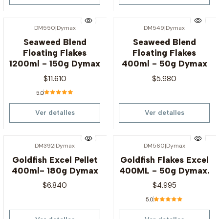
DM550
|
Dymax
DM549
|
Dymax
Agotado
Agotado
Seaweed Blend
Seaweed Blend
Floating Flakes
Floating Flakes
1200ml - 150g Dymax
400ml - 50g Dymax
$11.610
$5.980
5.0
Ver detalles
Ver detalles
DM392
|
Dymax
DM560
|
Dymax
Agotado
Agotado
Goldfish Excel Pellet
Goldfish Flakes Excel
400ml- 180g Dymax
400ML - 50g Dymax.
$6.840
$4.995
5.0