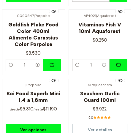
C090547
|
Porpoise
AF4021
|
Aquaforest
Goldfish Flake Food
Vitaminas Fish V
Color 400ml
10ml Aquaforest
Alimento Carassius
$8.250
Color Porpoise
$3.530
Cantidad
Cantidad
|
Porpoise
S175
|
Seachem
Agotado
Koi Food Superb Mini
Seachem Garlic
1,4 a 1,8mm
Guard 100ml
$5.310
$11.190
$3.922
desde
hasta
5.0
Ver opciones
Ver detalles