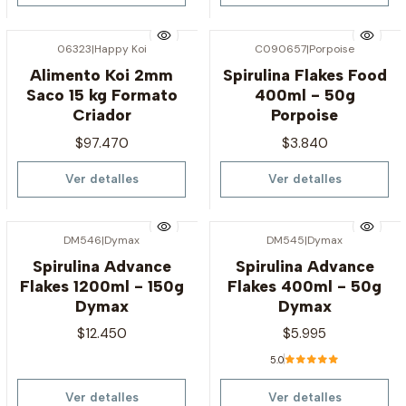
06323
|
Happy Koi
C090657
|
Porpoise
Agotado
Agotado
Alimento Koi 2mm
Spirulina Flakes Food
Saco 15 kg Formato
400ml - 50g
Criador
Porpoise
$97.470
$3.840
Ver detalles
Ver detalles
DM546
|
Dymax
DM545
|
Dymax
Agotado
Agotado
Spirulina Advance
Spirulina Advance
Flakes 1200ml - 150g
Flakes 400ml - 50g
Dymax
Dymax
$12.450
$5.995
5.0
Ver detalles
Ver detalles