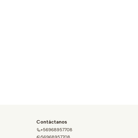
Contáctanos
+56968957708
56968957708