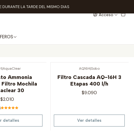
 DURANTE LA TARDE DEL MISMO DIAS
Acceso
FEROS
1
|
AquaClear
AQ16H
|
Sobo
Agotado
sto Ammonia
Filtro Cascada AQ-16H 3
Filtro Mochila
Etapas 400 l/h
aclear 30
$9.090
$2.010
0
r detalles
Ver detalles