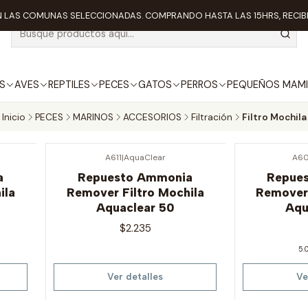
 LAS COMUNAS SELECCIONADAS. COMPRANDO HASTA LAS 15HRS, RECIBE
S
AVES
REPTILES
PECES
GATOS
PERROS
PEQUEÑOS MAMI
Inicio
PECES
MARINOS
ACCESORIOS
Filtración
Filtro Mochila
A611
|
AquaClear
A60
Agotado
Agotado
a
Repuesto Ammonia
Repue
ila
Remover Filtro Mochila
Remover 
Aquaclear 50
Aqu
$2.235
5.
Ver detalles
Ve