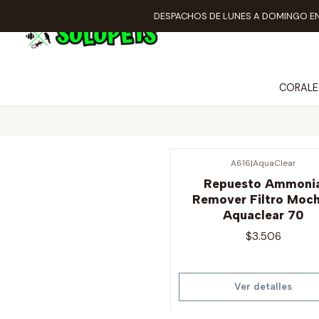
DESPACHOS DE LUNES A DOMINGO EN
CORALE
A616
|
AquaClear
Agotado
Repuesto Ammoni
Remover Filtro Moch
Aquaclear 70
$3.506
Ver detalles