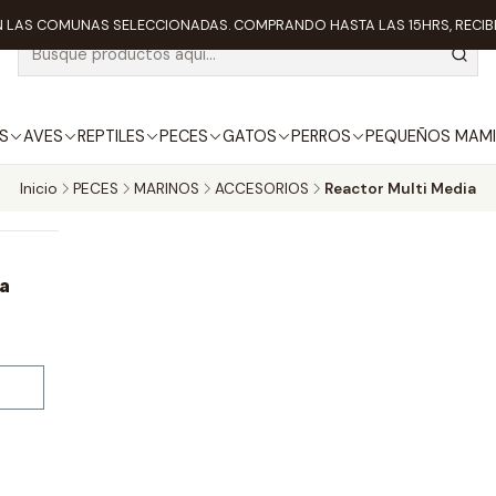
 LAS COMUNAS SELECCIONADAS. COMPRANDO HASTA LAS 15HRS, RECIBE
S
AVES
REPTILES
PECES
GATOS
PERROS
PEQUEÑOS MAMI
Inicio
PECES
MARINOS
ACCESORIOS
Reactor Multi Media
a