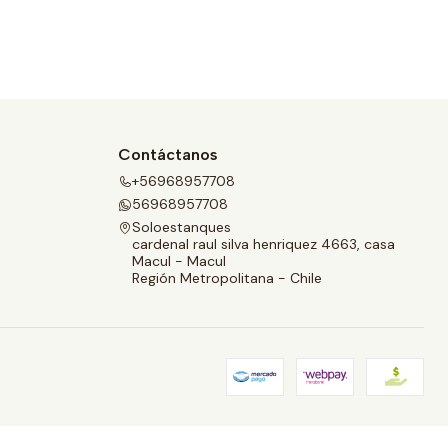
Contáctanos
+56968957708
56968957708
Soloestanques
cardenal raul silva henriquez 4663, casa
Macul - Macul
Región Metropolitana - Chile