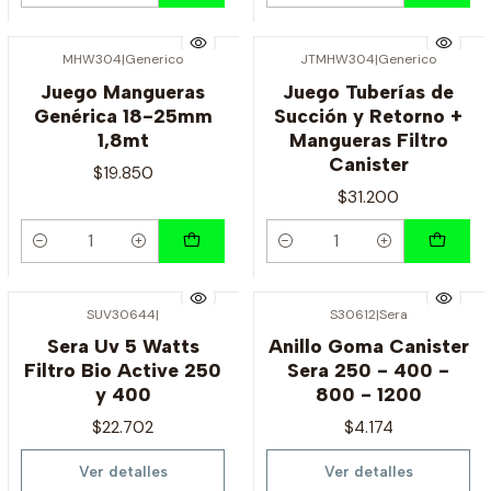
MHW304
|
Generico
JTMHW304
|
Generico
Juego Mangueras
Juego Tuberías de
Genérica 18-25mm
Succión y Retorno +
1,8mt
Mangueras Filtro
Canister
$19.850
$31.200
Cantidad
Cantidad
SUV30644
|
S30612
|
Sera
Agotado
Agotado
Sera Uv 5 Watts
Anillo Goma Canister
Filtro Bio Active 250
Sera 250 - 400 -
y 400
800 - 1200
$22.702
$4.174
Ver detalles
Ver detalles