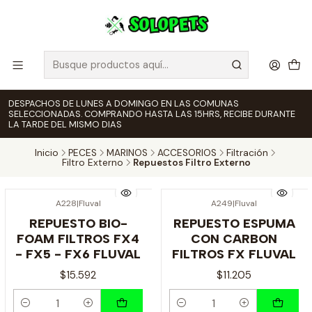
DESPACHOS DE LUNES A DOMINGO EN LAS COMUNAS
SELECCIONADAS. COMPRANDO HASTA LAS 15HRS, RECIBE DURANTE
LA TARDE DEL MISMO DIAS
Inicio
PECES
MARINOS
ACCESORIOS
Filtración
Filtro Externo
Repuestos Filtro Externo
A228
|
Fluval
A249
|
Fluval
REPUESTO BIO-
REPUESTO ESPUMA
FOAM FILTROS FX4
CON CARBON
- FX5 - FX6 FLUVAL
FILTROS FX FLUVAL
$15.592
$11.205
Cantidad
Cantidad