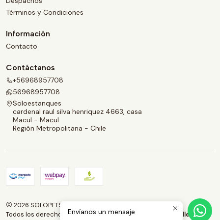
Despachos
Términos y Condiciones
Información
Contacto
Contáctanos
+56968957708
56968957708
Soloestanques
cardenal raul silva henriquez 4663, casa
Macul - Macul
Región Metropolitana - Chile
2026 SOLOPETS.CL.
Envíanos un mensaje
Todos los derechos reservados.
Desarrollado por Jumpseller
.