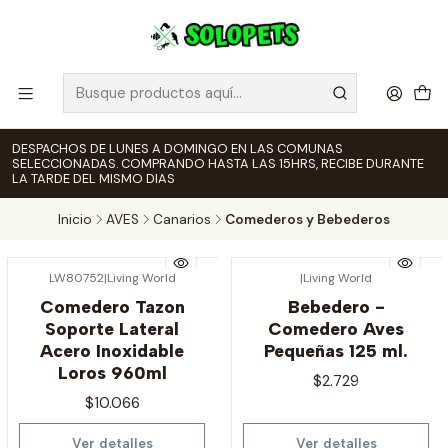
DESPACHOS DE LUNES A DOMINGO EN LAS COMUNAS
SELECCIONADAS. COMPRANDO HASTA LAS 15HRS, RECIBE DURANTE
LA TARDE DEL MISMO DIAS
Inicio
AVES
Canarios
Comederos y Bebederos
LW80752
|
Living World
|
Living World
Agotado
Agotado
Comedero Tazon
Bebedero -
Soporte Lateral
Comedero Aves
Acero Inoxidable
Pequeñas 125 ml.
Loros 960ml
$2.729
$10.066
Ver detalles
Ver detalles