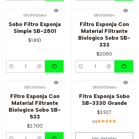
SB2801
|
Sobo
SB333
|
Sobo
Sobo Filtro Esponja
Filtro Esponja Con
Simple SB-2801
Material Filtrante
Biologico Sobo SB-
$1.810
333
$2.090
Cantidad
Cantidad
SB533
|
Sobo
SB3330
|
Sobo
Agotado
Filtro Esponja Con
Fitro Esponja Sobo
Material Filtrante
SB-3330 Grande
Biologico Sobo SB-
$2.927
533
5.0
$2.700
Ver detalles