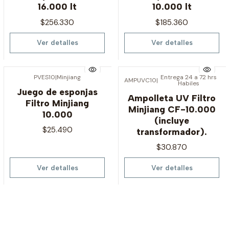
16.000 lt
10.000 lt
$256.330
$185.360
Ver detalles
Ver detalles
PVES10
|
Minjiang
Entrega 24 a 72 hrs
AMPUVC10
|
Habiles
Agotado
Agotado
Juego de esponjas
Ampolleta UV Filtro
Filtro Minjiang
Minjiang CF-10.000
10.000
(incluye
$25.490
transformador).
$30.870
Ver detalles
Ver detalles