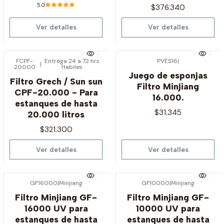
5.0
$376.340
Ver detalles
Ver detalles
FCPF-
Entrega 24 a 72 hrs
PVES16
|
|
20000
Habiles
Agotado
Agotado
Juego de esponjas
Filtro Grech / Sun sun
Filtro Minjiang
CPF-20.000 - Para
16.000.
estanques de hasta
$31.345
20.000 litros
$321.300
Ver detalles
Ver detalles
GF16000
|
Minjiang
GF10000
|
Minjiang
Agotado
Agotado
Filtro Minjiang GF-
Filtro Minjiang GF-
16000 UV para
10000 UV para
estanques de hasta
estanques de hasta