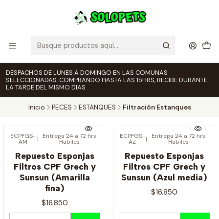
DESPACHOS DE LUNES A DOMINGO EN LAS COMUNAS
SELECCIONADAS. COMPRANDO HASTA LAS 15HRS, RECIBE DURANTE
LA TARDE DEL MISMO DIAS
Inicio
PECES
ESTANQUES
Filtración Estanques
ECPFGS-
Entrega 24 a 72 hrs
ECPFGS-
Entrega 24 a 72 hrs
|
|
AM
Habiles
AZ
Habiles
Repuesto Esponjas
Repuesto Esponjas
Filtros CPF Grech y
Filtros CPF Grech y
Sunsun (Amarilla
Sunsun (Azul media)
fina)
$16.850
$16.850