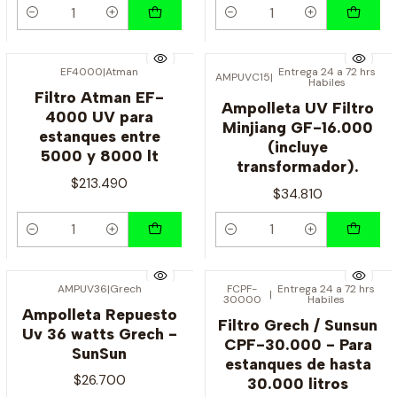
Cantidad
Cantidad
EF4000
|
Atman
Entrega 24 a 72 hrs
AMPUVC15
|
Habiles
Filtro Atman EF-
Ampolleta UV Filtro
4000 UV para
Minjiang GF-16.000
estanques entre
(incluye
5000 y 8000 lt
transformador).
$213.490
$34.810
Cantidad
Cantidad
AMPUV36
|
Grech
FCPF-
Entrega 24 a 72 hrs
|
30000
Habiles
Agotado
Agotado
Ampolleta Repuesto
Filtro Grech / Sunsun
Uv 36 watts Grech -
CPF-30.000 - Para
SunSun
estanques de hasta
$26.700
30.000 litros