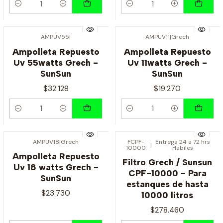
Cantidad
Cantidad
AMPUV55
|
AMPUV11
|
Grech
Ampolleta Repuesto
Ampolleta Repuesto
Uv 55watts Grech -
Uv 11watts Grech -
SunSun
SunSun
$32.128
$19.270
Cantidad
Cantidad
AMPUV18
|
Grech
FCPF-
Entrega 24 a 72 hrs
|
10000
Habiles
Ampolleta Repuesto
Filtro Grech / Sunsun
Uv 18 watts Grech -
CPF-10000 - Para
SunSun
estanques de hasta
$23.730
10000 litros
$278.460