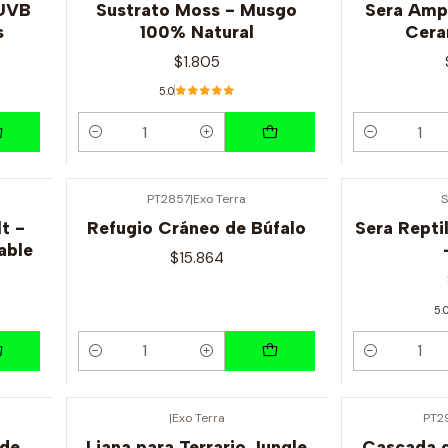
 UVB
Sustrato Moss - Musgo
Sera Amp
s
100% Natural
Cera
$1.805
5.0
Cantidad
Cantidad
PT2857
|
Exo Terra
S
lt -
Refugio Cráneo de Búfalo
Sera Repti
able
$15.864
5.
Cantidad
Cantidad
|
Exo Terra
PT2
 de
Liana para Terrario Jungle
Cascada d