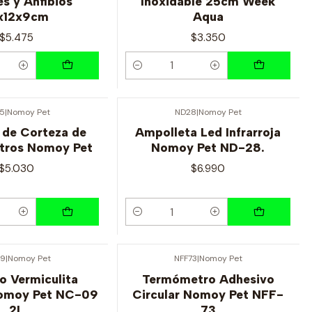
es y Anfibios
Inoxidable 25cm Week
x12x9cm
Aqua
$5.475
$3.350
Cantidad
5
|
Nomoy Pet
ND28
|
Nomoy Pet
 de Corteza de
Ampolleta Led Infrarroja
itros Nomoy Pet
Nomoy Pet ND-28.
$5.030
$6.990
Cantidad
9
|
Nomoy Pet
NFF73
|
Nomoy Pet
o Vermiculita
Termómetro Adhesivo
Nomoy Pet NC-09
Circular Nomoy Pet NFF-
2L
73