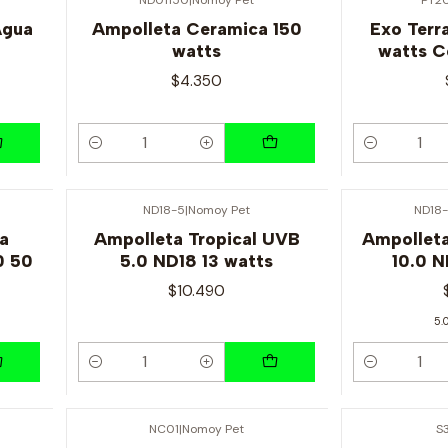
Agua
Ampolleta Ceramica 150
Exo Terr
watts
watts C
$4.350
Cantidad
Cantidad
ND18-5
|
Nomoy Pet
ND18-
a
Ampolleta Tropical UVB
Ampolleta
0 50
5.0 ND18 13 watts
10.0 N
$10.490
5.
Cantidad
Cantidad
NC01
|
Nomoy Pet
S