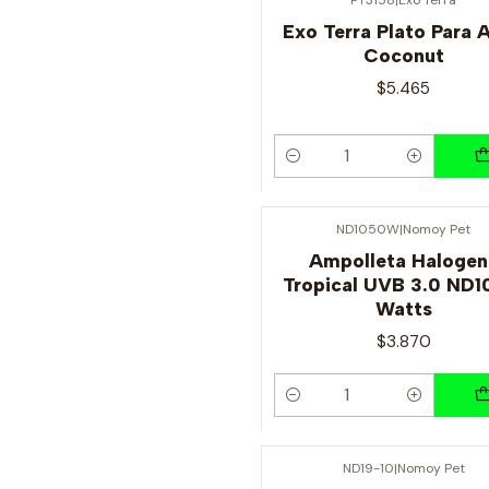
Exo Terra Plato Para 
Coconut
$5.465
Cantidad
ND1050W
|
Nomoy Pet
Ampolleta Halogen
Tropical UVB 3.0 ND1
Watts
$3.870
Cantidad
ND19-10
|
Nomoy Pet