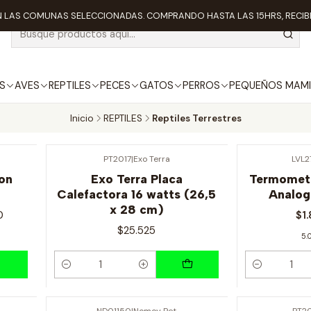
 LAS COMUNAS SELECCIONADAS. COMPRANDO HASTA LAS 15HRS, RECIBE
S
AVES
REPTILES
PECES
GATOS
PERROS
PEQUEÑOS MAMI
Inicio
REPTILES
Reptiles Terrestres
PT2017
|
Exo Terra
LVL2
-47% OFF
on
Exo Terra Placa
Termometr
Calefactora 16 watts (26,5
Analog
x 28 cm)
0
$1
$25.525
5.
Cantidad
Cantidad
ND01150
|
Nomoy Pet
PT2