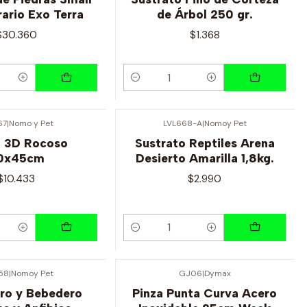
rario Exo Terra
de Árbol 250 gr.
$30.360
$1.368
Cantidad
67
|
Nomo y Pet
LVL668-A
|
Nomoy Pet
 3D Rocoso
Sustrato Reptiles Arena
0x45cm
Desierto Amarilla 1,8kg.
$10.433
$2.990
Cantidad
58
|
Nomoy Pet
GJ06
|
Dymax
o y Bebedero
Pinza Punta Curva Acero