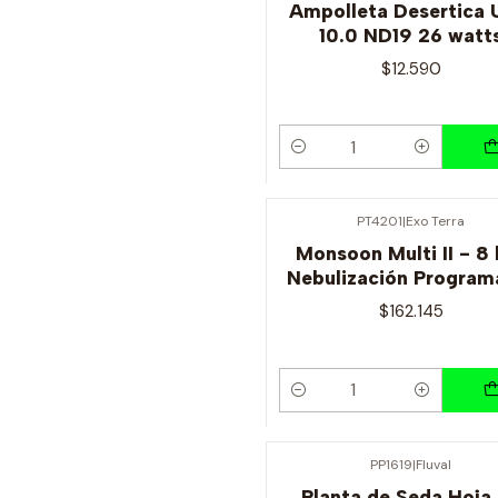
Ampolleta Desertica
10.0 ND19 26 watt
$12.590
Cantidad
PT4201
|
Exo Terra
Monsoon Multi II - 8 
Nebulización Program
$162.145
Cantidad
PP1619
|
Fluval
Planta de Seda Hoja