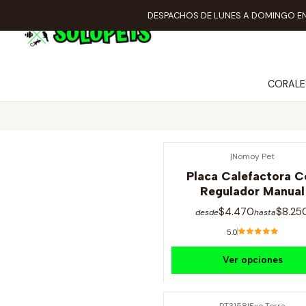
DESPACHOS DE LUNES A DOMINGO EN
CORALE
|
Nomoy Pet
Placa Calefactora C
Regulador Manual
$4.470
$8.25
desde
hasta
5.0
Ver opciones
PT3158
|
Exo Terra