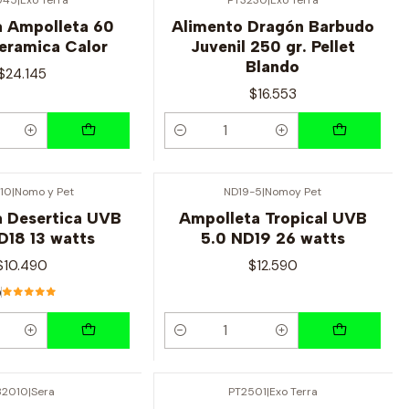
a Ampolleta 60
Alimento Dragón Barbudo
eramica Calor
Juvenil 250 gr. Pellet
Blando
$24.145
$16.553
Cantidad
10
|
Nomo y Pet
ND19-5
|
Nomoy Pet
 Desertica UVB
Ampolleta Tropical UVB
D18 13 watts
5.0 ND19 26 watts
$10.490
$12.590
0
Cantidad
32010
|
Sera
PT2501
|
Exo Terra