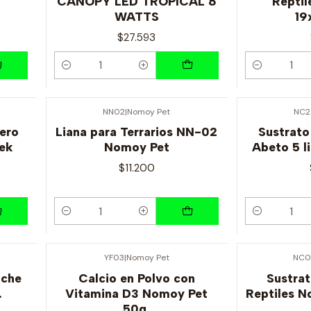
CANOPY LED TROPICAL 8
Reptil
WATTS
19
$27.593
Cantidad
Cantidad
NN02
|
Nomoy Pet
NC2
ero
Liana para Terrarios NN-02
Sustrato
ek
Nomoy Pet
Abeto 5 l
$11.200
Cantidad
Cantidad
YF03
|
Nomoy Pet
NC0
oche
Calcio en Polvo con
Sustrat
.
Vitamina D3 Nomoy Pet
Reptiles 
50g.