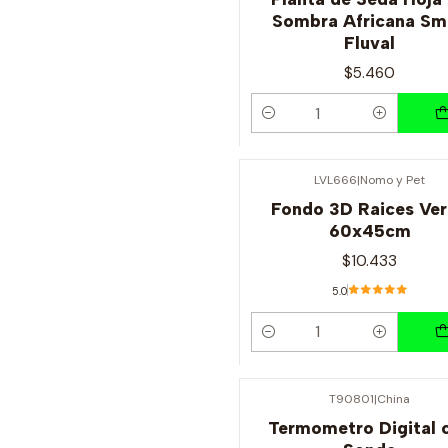
Sombra Africana Sm
Fluval
$5.460
Cantidad
LVL666
|
Nomo y Pet
Fondo 3D Raices Ve
60x45cm
$10.433
5.0
Cantidad
T90801
|
China
Termometro Digital 