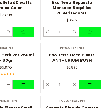
olleta 60 watts
Exo Terra Repuesto
mica Calor
Monsoon Boquillas
Pulverizadoras.
$20.515
$6.232
Cantidad
1810
|
Sera
PT2992
|
Exo Terra
l Herbivor 250ml
Exo Terra Deco Planta
- 80gr
ANTHURIUM BUSH
$5.970
$6.893
0
Cantidad
910
|
Exo Terra
NC03S
|
Nomoy Pet
e Piedras Small
Sustrato Fino de Corteza