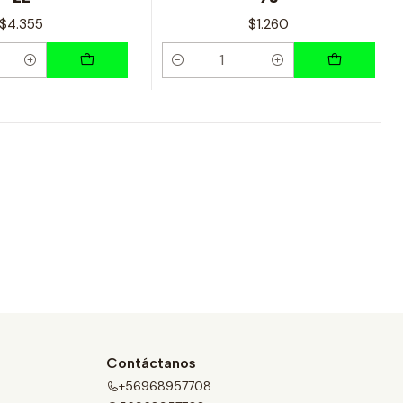
$4.355
$1.260
Cantidad
Contáctanos
+56968957708