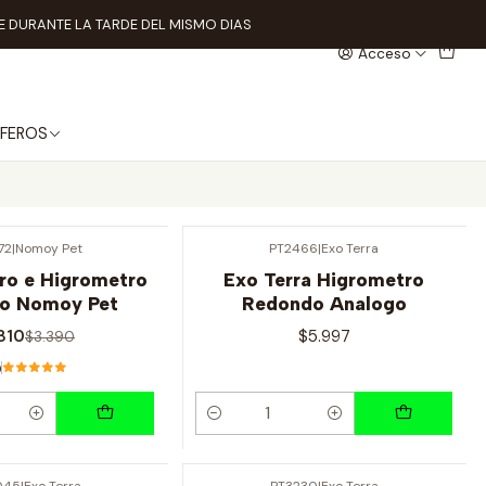
 DURANTE LA TARDE DEL MISMO DIAS
Acceso
FEROS
72
|
Nomoy Pet
PT2466
|
Exo Terra
o e Higrometro
Exo Terra Higrometro
o Nomoy Pet
Redondo Analogo
.810
$5.997
$3.390
0
Cantidad
045
|
Exo Terra
PT3230
|
Exo Terra