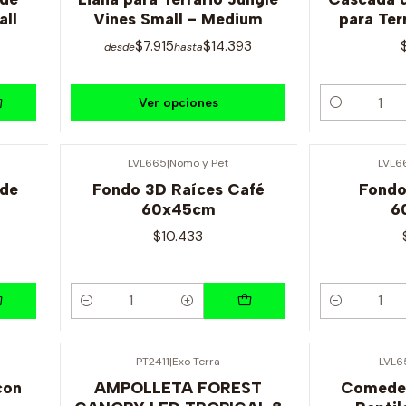
all
Vines Small - Medium
para Ter
$7.915
$14.393
desde
hasta
Ver opciones
Cantidad
LVL665
|
Nomo y Pet
LVL6
rde
Fondo 3D Raíces Café
Fondo
60x45cm
6
$10.433
Cantidad
Cantidad
PT2411
|
Exo Terra
LVL6
con
AMPOLLETA FOREST
Comeder