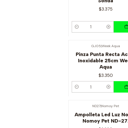
Sonda
$3.375
Cantidad
GJ05
|
Week Aqua
Pinza Punta Recta Ac
Inoxidable 25cm We
Aqua
$3.350
Cantidad
ND27
|
Nomoy Pet
Ampolleta Led Luz N
Nomoy Pet ND-27