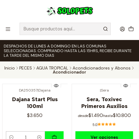
DESPACHOS DE LUNES A DOMINGO EN LAS COMUNAS
SELECCIONADAS. COMPRANDO HASTA LAS 15HRS, RECIBE DURANTE
LA TARDE DEL MISMO DIAS
Inicio
PECES
AGUA TROPICAL
Acondicionadores y Abonos
Acondicionador
DA250357
|
Dajana
|
Sera
Dajana Start Plus
Sera, Toxivec
100ml
Primeros Auxilios
$3.650
$1.490
$10.800
desde
hasta
5.0
Ver opciones