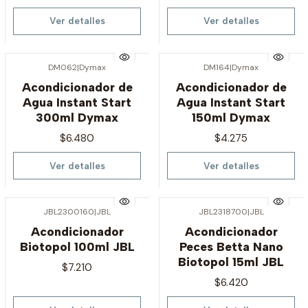
Ver detalles
Ver detalles
DM062
|
Dymax
DM164
|
Dymax
Agotado
Agotado
Acondicionador de
Acondicionador de
Agua Instant Start
Agua Instant Start
300ml Dymax
150ml Dymax
$6.480
$4.275
Ver detalles
Ver detalles
JBL2300160
|
JBL
JBL2318700
|
JBL
Agotado
Agotado
Acondicionador
Acondicionador
Biotopol 100ml JBL
Peces Betta Nano
Biotopol 15ml JBL
$7.210
$6.420