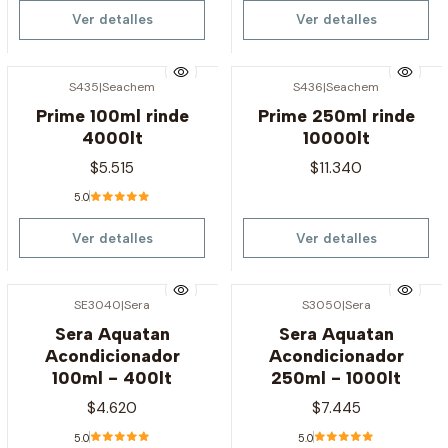
Ver detalles
Ver detalles
S435
|
Seachem
S436
|
Seachem
Agotado
Agotado
Prime 100ml rinde
Prime 250ml rinde
4000lt
10000lt
$5.515
$11.340
5.0
Ver detalles
Ver detalles
SE3040
|
Sera
S3050
|
Sera
Agotado
Agotado
Sera Aquatan
Sera Aquatan
Acondicionador
Acondicionador
100ml - 400lt
250ml - 1000lt
$4.620
$7.445
5.0
5.0