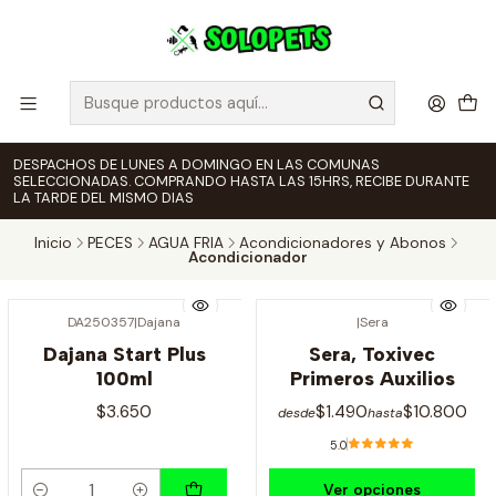
DESPACHOS DE LUNES A DOMINGO EN LAS COMUNAS
SELECCIONADAS. COMPRANDO HASTA LAS 15HRS, RECIBE DURANTE
LA TARDE DEL MISMO DIAS
Inicio
PECES
AGUA FRIA
Acondicionadores y Abonos
Acondicionador
DA250357
|
Dajana
|
Sera
Dajana Start Plus
Sera, Toxivec
100ml
Primeros Auxilios
$3.650
$1.490
$10.800
desde
hasta
5.0
Ver opciones