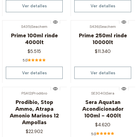
Ver detalles
Ver detalles
S435
|
Seachem
S436
|
Seachem
Agotado
Agotado
Prime 100ml rinde
Prime 250ml rinde
4000lt
10000lt
$5.515
$11.340
5.0
Ver detalles
Ver detalles
PSA12
|
Prodibio
SE3040
|
Sera
Agotado
Agotado
Prodibio, Stop
Sera Aquatan
Ammo, Atrapa
Acondicionador
Amonio Marinos 12
100ml - 400lt
Ampollas
$4.620
$22.902
5.0