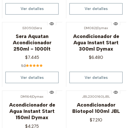
Ver detalles
Ver detalles
S3050
|
Sera
DM062
|
Dymax
Agotado
Agotado
Sera Aquatan
Acondicionador de
Acondicionador
Agua Instant Start
250ml - 1000lt
300ml Dymax
$7.445
$6.480
5.0
Ver detalles
Ver detalles
DM164
|
Dymax
JBL2300160
|
JBL
Agotado
Agotado
Acondicionador de
Acondicionador
Agua Instant Start
Biotopol 100ml JBL
150ml Dymax
$7.210
$4.275