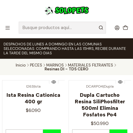
DESPACHOS DE LUNES A DOMINGO EN LAS COMUNAS
SELECCIONADAS. COMPRANDO HASTA LAS 15HRS, RECIBE DURANTE
LA TARDE DEL MISMO DIAS
Inicio
PECES
MARINOS
MATERIALES FILTRANTES
Resinas DI - TDS CERO
I263
|
Ista
DCARPO4
|
Dupla
Ista Resina Cationica
Dupla Cartucho
400 gr
Resina SiliPhosfilter
500ml Elimina
$6.090
Fosfatos Po4
$50.990