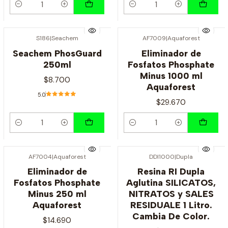
Cantidad
Cantidad
S186
|
Seachem
AF7009
|
Aquaforest
Seachem PhosGuard
Eliminador de
250ml
Fosfatos Phosphate
Minus 1000 ml
$8.700
Aquaforest
5.0
$29.670
Cantidad
Cantidad
AF7004
|
Aquaforest
DDI1000
|
Dupla
Agotado
Eliminador de
Resina RI Dupla
Fosfatos Phosphate
Aglutina SILICATOS,
Minus 250 ml
NITRATOS y SALES
Aquaforest
RESIDUALE 1 Litro.
Cambia De Color.
$14.690