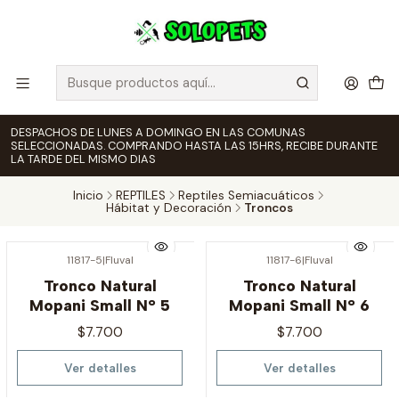
DESPACHOS DE LUNES A DOMINGO EN LAS COMUNAS
SELECCIONADAS. COMPRANDO HASTA LAS 15HRS, RECIBE DURANTE
LA TARDE DEL MISMO DIAS
Inicio
REPTILES
Reptiles Semiacuáticos
Hábitat y Decoración
Troncos
11817-5
|
Fluval
11817-6
|
Fluval
Agotado
Agotado
Tronco Natural
Tronco Natural
Mopani Small N° 5
Mopani Small N° 6
$7.700
$7.700
Ver detalles
Ver detalles