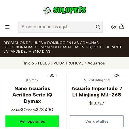
DESPACHOS DE LUNES A DOMINGO EN LAS COMUNAS
SELECCIONADAS. COMPRANDO HASTA LAS 15HRS, RECIBE DURANTE
LA TARDE DEL MISMO DIAS
Inicio
PECES
AGUA TROPICAL
Acuarios
|
Dymax
MJ268
|
Minjiang
Agotado
Nano Acuarios
Acuario Importado 7
Acrilico Serie IQ
Lt Minjiang MJ-268
Dymax
$13.727
$0
$78.490
desde
hasta
Ver opciones
Ver detalles