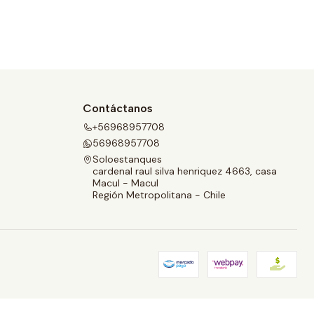
Contáctanos
+56968957708
56968957708
Soloestanques
cardenal raul silva henriquez 4663, casa
Macul - Macul
Región Metropolitana - Chile