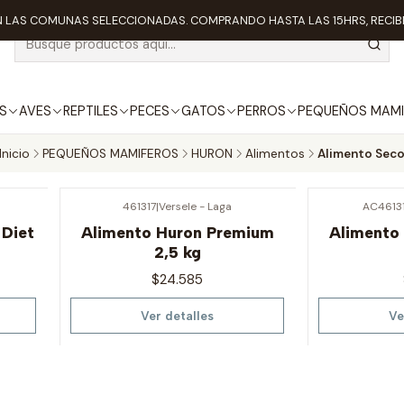
 LAS COMUNAS SELECCIONADAS. COMPRANDO HASTA LAS 15HRS, RECIBE
S
AVES
REPTILES
PECES
GATOS
PERROS
PEQUEÑOS MAMI
Inicio
PEQUEÑOS MAMIFEROS
HURON
Alimentos
Alimento Sec
461317
|
Versele - Laga
AC4613
Agotado
Agotado
 Diet
Alimento Huron Premium
Alimento
2,5 kg
$24.585
Ver detalles
Ve