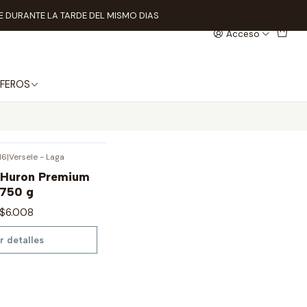
 DURANTE LA TARDE DEL MISMO DIAS
Acceso
FEROS
o
16
|
Versele - Laga
 Huron Premium
750 g
$6.008
r detalles