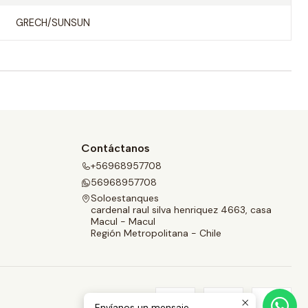
GRECH/SUNSUN
Contáctanos
+56968957708
56968957708
Soloestanques
cardenal raul silva henriquez 4663, casa
Macul - Macul
Región Metropolitana - Chile
Envíanos un mensaje