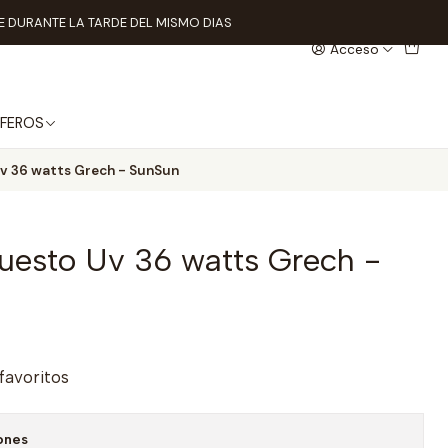
 DURANTE LA TARDE DEL MISMO DIAS
Acceso
FEROS
v 36 watts Grech - SunSun
uesto Uv 36 watts Grech -
 favoritos
ones