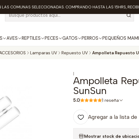
 LAS COMUNAS SELECCIONADAS. COMPRANDO HASTA LAS 15HRS, RECIBE
S
AVES
REPTILES
PECES
GATOS
PERROS
PEQUEÑOS MAMI
ACCESORIOS
Lamparas UV
Repuesto UV
Ampolleta Repuesto U
|
Ampolleta Rep
SunSun
5.0
1 reseña
Agregar a la lista de
Mostrar stock de ubicaci